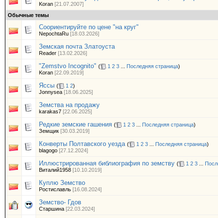
Koran
[21.07.2007]
Обычные темы
Соориентируйте по цене "на круг"
NepochtaRu
[18.03.2026]
Земская почта Златоуста
Reader
[13.02.2026]
"Zemstvo Incognito"
(
1
2
3
...
Последняя страница
)
Koran
[22.09.2019]
Яссы
(
1
2
)
Jonnysea
[18.06.2025]
Земства на продажу
karakas7
[22.06.2025]
Редкие земские гашения
(
1
2
3
...
Последняя страница
)
Земщик
[30.03.2019]
Конверты Полтавского уезда
(
1
2
3
...
Последняя страница
)
blagogo
[27.12.2024]
Иллюстрированная библиография по земству
(
1
2
3
...
Посл
Виталий1958
[10.10.2019]
Куплю Земство
Ростиславль
[16.08.2024]
Земство- Гдов
Старшина
[22.03.2024]