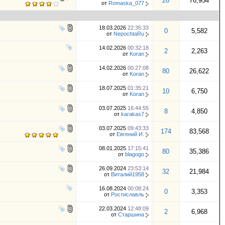
26
76,954
от
Romaska_077
18.03.2026
22:35:33
0
5,582
от
NepochtaRu
14.02.2026
00:32:18
2
2,263
от
Koran
14.02.2026
00:27:08
80
26,622
от
Koran
18.07.2025
01:35:21
10
6,750
от
Koran
03.07.2025
16:44:55
8
4,850
от
karakas7
03.07.2025
09:43:33
174
83,568
от
Евгений И.
08.01.2025
17:15:41
80
35,386
от
blagogo
26.09.2024
23:53:14
32
21,984
от
Виталий1958
16.08.2024
00:08:24
0
3,353
от
Ростиславль
22.03.2024
12:48:09
2
6,968
от
Старшина