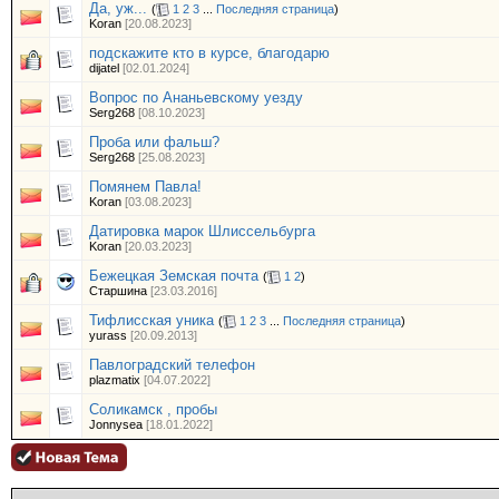
Да, уж...
(
1
2
3
...
Последняя страница
)
Koran
[20.08.2023]
подскажите кто в курсе, благодарю
dijatel
[02.01.2024]
Вопрос по Ананьевскому уезду
Serg268
[08.10.2023]
Проба или фальш?
Serg268
[25.08.2023]
Помянем Павла!
Koran
[03.08.2023]
Датировка марок Шлиссельбурга
Koran
[20.03.2023]
Бежецкая Земская почта
(
1
2
)
Старшина
[23.03.2016]
Тифлисская уника
(
1
2
3
...
Последняя страница
)
yurass
[20.09.2013]
Павлоградский телефон
plazmatix
[04.07.2022]
Соликамск , пробы
Jonnysea
[18.01.2022]