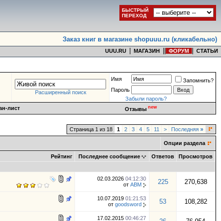
БЫСТРЫЙ
ПЕРЕХОД
Заказ книг в магазине shopuuu.ru (кликабельно)
|
|
|
|
UUU.RU
МАГАЗИН
ФОРУМ
СТАТЬИ
Имя
Запомнить?
Пароль
Расширенный поиск
Забыли пароль?
new
ан-лист
Отзывы
Страница 1 из 18
1
2
3
4
5
11
>
Последняя
»
Опции раздела
Рейтинг
Последнее сообщение
Ответов
Просмотров
02.03.2026
04:12:30
225
270,638
от
АВМ
10.07.2019
01:21:53
53
108,282
от
goodsword
17.02.2015
00:46:27