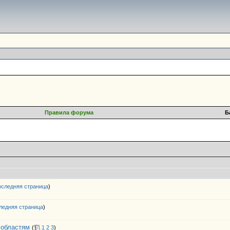
Правила форума
Б
следняя страница
)
ледняя страница
)
 областям
(
1
2
3
)