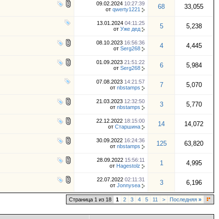
09.02.2024
10:27:39
68
33,055
от
qwerty1221
13.01.2024
04:11:25
5
5,238
от
Уже дед
08.10.2023
16:56:36
4
4,445
от
Serg268
01.09.2023
21:51:22
6
5,984
от
Serg268
07.08.2023
14:21:57
7
5,070
от
nbstamps
21.03.2023
12:32:50
3
5,770
от
nbstamps
22.12.2022
18:15:00
14
14,072
от
Старшина
30.09.2022
16:24:36
125
63,820
от
nbstamps
28.09.2022
15:56:11
1
4,995
от
Hagestolz
22.07.2022
02:11:31
3
6,196
от
Jonnysea
Страница 1 из 18
1
2
3
4
5
11
>
Последняя
»