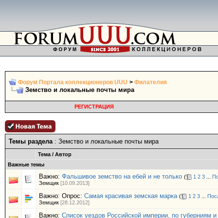
Форум Портала коллекционеров UUU
>
Филателия
Земство и локальные почты мира
РЕГИСТРАЦИЯ
Темы раздела
: Земство и локальные почты мира
Тема
/
Автор
Важные темы
Важно:
Фальшивое земство на ебей и не только
(
1
2
3
...
По
Земщик
[10.09.2013]
Важно: Опрос:
Самая красивая земская марка
(
1
2
3
...
Пос
Земщик
[28.12.2012]
Важно:
Список уездов Российской империи, по губерниям и