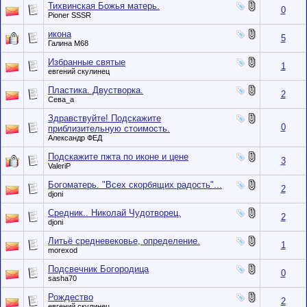
Тихвинская Божья матерь.
0
Pioner SSSR
икона
5
Галина М68
Избранные святые
1
евгений скулинец
Пластика. Двустворка.
2
Сева_а
Здравствуйте! Подскажите
0
приблизительную стоимость.
Александр ФЕД
Подскажите пжта по иконе и цене
3
ValeriP
Богоматерь. "Всех скорбящих радость"...
2
djoni
Средник.. Николай Чудотворец.
2
djoni
Литьё средневековье, определение.
1
morexod
Подсвечник Богородица
0
sasha70
Рождество
2
евгений скулинец