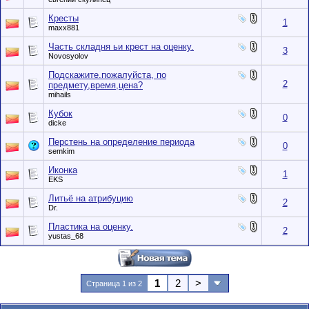
Кресты
1
maxx881
Часть складня ьи крест на оценку.
3
Novosyolov
Подскажите.пожалуйста, по
2
предмету,время,цена?
mihails
Кубок
0
dicke
Перстень на определение периода
0
semkim
Иконка
1
EKS
Литьё на атрибуцию
2
Dr.
Пластика на оценку.
2
yustas_68
1
2
>
Страница 1 из 2