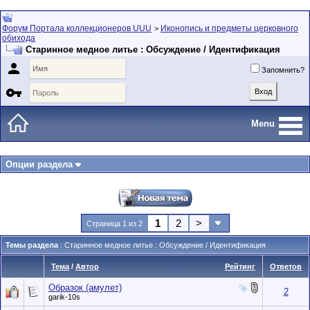
Форум Портала коллекционеров UUU
Иконопись и предметы церковного
>
обихода
Старинное медное литье : Обсуждение / Идентификация

Запомнить?

Menu
Опции раздела
1
2
>
Страница 1 из 2
Темы раздела
: Старинное медное литье : Обсуждение / Идентификация
Тема
/
Автор
Рейтинг
Ответов
Образок (амулет)
2
garik-10s