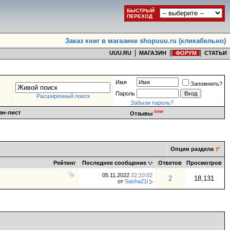
БЫСТРЫЙ
ПЕРЕХОД
Заказ книг в магазине shopuuu.ru (кликабельно)
|
|
|
|
UUU.RU
МАГАЗИН
ФОРУМ
СТАТЬИ
Имя
Запомнить?
Пароль
Расширенный поиск
Забыли пароль?
new
ан-лист
Отзывы
Опции раздела
Рейтинг
Последнее сообщение
Ответов
Просмотров
05.11.2022
22:10:02
2
18,131
от
Sasha21l