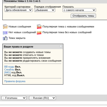
Показаны темы с 1 по 1 из 1
Критерий сортировки
Порядок отображения
Показать
Новые сообщения
Популярная тема с новыми сообщениями
Нет новых сообщений
Популярная тема без новых сообщений
Тема закрыта
Ваши права в разделе
Вы
не можете
создавать новые темы
Вы
не можете
отвечать в темах
Вы
не можете
прикреплять вложения
Вы
не можете
редактировать свои сообщения
BB коды
Вкл.
Смайлы
Вкл.
[IMG]
код
Вкл.
HTML код
Выкл.
Правила форума