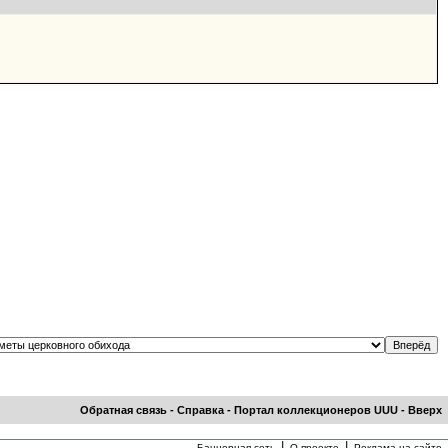
Обратная связь
-
Справка
-
Портал коллекционеров UUU
-
Вверх
|
|
Баннерная сеть
О проекте
Реклама на сайте