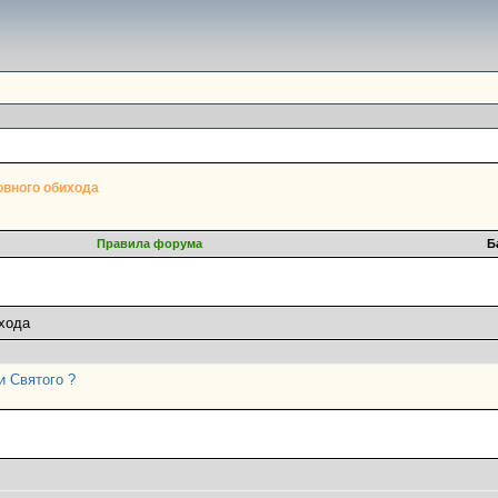
овного обихода
Правила форума
Б
хода
 Святого ?