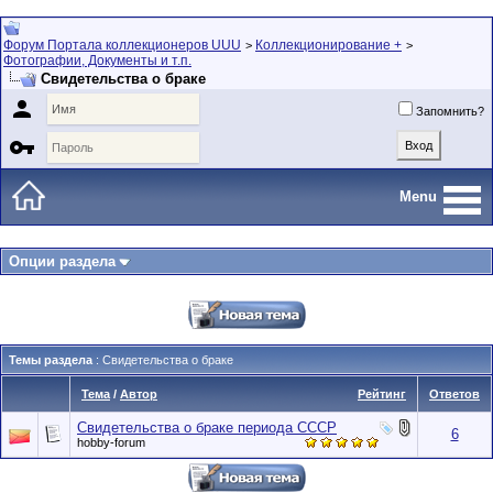
Форум Портала коллекционеров UUU
Коллекционирование +
>
>
Фотографии, Документы и т.п.
Свидетельства о браке

Запомнить?

Menu
Опции раздела
Темы раздела
: Свидетельства о браке
Тема
/
Автор
Рейтинг
Ответов
Свидетельства о браке периода СССР
6
hobby-forum