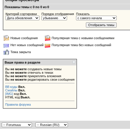
Показаны темы с 0 по 0 из 0
Критерий сортировки
Порядок отображения
Показать
Новые сообщения
Популярная тема с новыми сообщениями
Нет новых сообщений
Популярная тема без новых сообщений
Тема закрыта
Ваши права в разделе
Вы
не можете
создавать новые темы
Вы
не можете
отвечать в темах
Вы
не можете
прикреплять вложения
Вы
не можете
редактировать свои сообщения
BB коды
Вкл.
Смайлы
Вкл.
[IMG]
код
Вкл.
HTML код
Выкл.
Правила форума