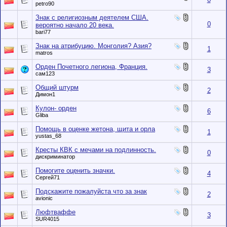
petro90
Знак с религиозным деятелем США.
0
вероятно начало 20 века.
bari77
Знак на атрибуцию. Монголия? Азия?
1
matros
Орден Почетного легиона, Франция.
3
сам123
Общий штурм
2
Димон1
Кулон- орден
6
Gliba
Помощь в оценке жетона, щита и орла
1
yustas_68
Кресты КВК с мечами на подлинность.
0
дискриминатор
Помогите оценить значки.
4
Сергей71
Подскажите пожалуйста что за знак
2
avionic
Люфтваффе
3
SUR4015