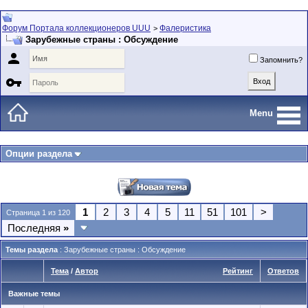
Форум Портала коллекционеров UUU
Фалеристика
>
Зарубежные страны : Обсуждение

Запомнить?

Menu
Опции раздела
1
2
3
4
5
11
51
101
>
Страница 1 из 120
Последняя
»
Темы раздела
: Зарубежные страны : Обсуждение
Тема
/
Автор
Рейтинг
Ответов
Важные темы