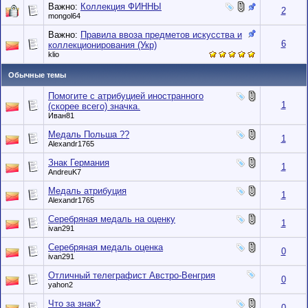
Важно:
Коллекция ФИННЫ
2
mongol64
Важно:
Правила ввоза предметов искусства и
6
коллекционирования (Укр)
klio
Обычные темы
Помогите с атрибуцией иностранного
1
(скорее всего) значка.
Иван81
Медаль Польша ??
1
Alexandr1765
Знак Германия
1
AndreuK7
Медаль атрибуция
1
Alexandr1765
Серебряная медаль на оценку
1
ivan291
Серебряная медаль оценка
0
ivan291
Отличный телеграфист Австро-Венгрия
0
yahon2
Что за знак?
0