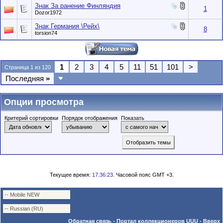
Знак За ранение Финляндия
1
Dozor1972
Знак Германия \Рейх\
8
torsion74
1
2
3
4
5
11
51
101
>
Страница 1 из 120
Последняя
»
Опции просмотра
Критерий сортировки
Порядок отображения
Показать
Текущее время:
17:36:23
. Часовой пояс GMT +3.
Обратная связь
-
Портал коллекционеров UUU
-
Вверх