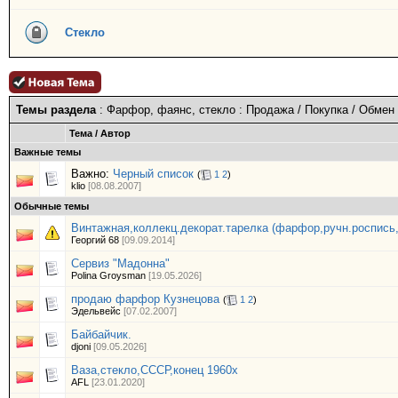
Стекло
Темы раздела
: Фарфор, фаянс, стекло : Продажа / Покупка / Обмен
Тема
/
Автор
Важные темы
Важно:
Черный список
(
1
2
)
klio
[08.08.2007]
Обычные темы
Винтажная,коллекц.декорат.тарелка (фарфор,ручн.роспись,
Георгий 68
[09.09.2014]
Сервиз "Мадонна"
Polina Groysman
[19.05.2026]
продаю фарфор Кузнецова
(
1
2
)
Эдельвейс
[07.02.2007]
Байбайчик.
djoni
[09.05.2026]
Ваза,стекло,СССР,конец 1960х
AFL
[23.01.2020]