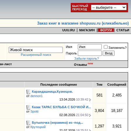
БЫСТРЫЙ
ПЕРЕХОД
Заказ книг в магазине shopuuu.ru (кликабельно)
|
|
|
|
UUU.RU
МАГАЗИН
ФОРУМ
СТАТЬИ
Имя
Запомнить?
Пароль
Расширенный поиск
Забыли пароль?
new
ан-лист
Отзывы
Последнее сообщение
Тем
Сообщений
Карандашница.Кузнецов.
581
2,485
от
dennon1
13.04.2026
10:39:42
Казак ТАРАС БУЛЬБА С БОЧКОЙ И...
3,804
18,187
от
Spotti
02.08.2026
21:04:50
Бутылочка (керамика) из -под...
1,297
3,921
от
Крутецкий
21.07.2026
18:25:51