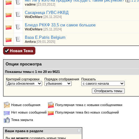
нет ли у кого на продажу посуды с таким рисунком?
(
1
2
3
vadime
[23.03.2012]
Сахарница ГУВС-НКВД
WolDeMare
[26.11.2024]
Блюдо РККФ 33,5 см самое большое
WolDeMare
[25.11.2024]
Ваза E.Patris Belgium
Amfora
[09.01.2025]
Опции просмотра
Показаны темы с 1 по 20 из 9021
Критерий сортировки
Порядок отображения
Показать
Новые сообщения
Популярная тема с новыми сообщениями
Нет новых сообщений
Популярная тема без новых сообщений
Тема закрыта
Ваши права в разделе
Вы
не можете
создавать новые темы