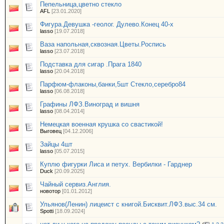
Пепельница,цветно стекло
AFL
[23.01.2020]
Фигура.Девушка -геолог. Дулево.Конец 40-х
lasso
[19.07.2018]
Ваза напольная,сквозная.Цветы.Роспись
lasso
[23.07.2018]
Подставка для сигар .Прага 1840
lasso
[20.04.2018]
Парфюм-флаконы,банки,5шт Стекло,серебро84
lasso
[06.08.2018]
Графины ЛФЗ.Виноград и вишня
lasso
[08.04.2014]
Немецкая военная крушка со свастикой!
Выговец
[04.12.2006]
Зайцы 4шт
lasso
[05.07.2015]
Куплю фигурки Лиса и петух. Вербилки - Гарднер
Duck
[20.09.2025]
Чайный сервиз.Англия.
новотор
[01.01.2012]
Ульянов(Ленин) лицеист с книгой.Бисквит.ЛФЗ.выс.34 см.
Spotti
[18.09.2024]