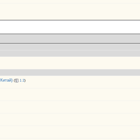
Китай)
(
1
2
)