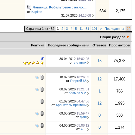
Чайница. Кобальтовое стекло....
634
2,175
от
Kapitan
31.07.2026
14:13:08
Страница 1 из 452
1
2
3
4
5
11
51
101
>
Последняя
»
Опции раздела
Рейтинг
Последнее сообщение
Ответов
Просмотров
30.04.2012
15:02:25
15
75,378
от
сильвия
18.07.2026
10:26:33
12
17,466
от
Георгий 68
08.07.2026
13:21:51
1
766
от
Космос V.V.
01.07.2026
04:47:36
12
1,995
от
Хранитель Времени
09.05.2026
15:59:47
0
533
от
djoni
04.05.2026
05:08:12
0
1,174
от
AFL