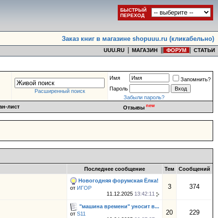
БЫСТРЫЙ
ПЕРЕХОД
Заказ книг в магазине shopuuu.ru (кликабельно)
|
|
|
|
UUU.RU
МАГАЗИН
ФОРУМ
СТАТЬИ
Имя
Запомнить?
Пароль
Расширенный поиск
Забыли пароль?
new
ан-лист
Отзывы
Последнее сообщение
Тем
Сообщений
Новогодняя форумская Ёлка!
3
374
от
ИГOР
11.12.2025
13:42:11
"машина времени" уносит в...
20
229
от
S11