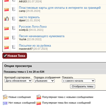
АФ163
[01.07.2024]
Пластиковые карты для оплаты в интернете за границей
camp
[29.05.2024]
чисто поржать
dijatel
[11.01.2024]
Русское Лото-Лохо
svetly11
[04.01.2021]
Песня начинающего нумизмата
Yozhik
[22.09.2022]
Посылки из за рубежа
masterok87
[20.07.2023]
Опции просмотра
Показаны темы с 1 по 20 из 534
Критерий сортировки
Порядок отображения
Показать
Новые сообщения
Популярная тема с новыми сообщениями
Нет новых сообщений
Популярная тема без новых сообщений