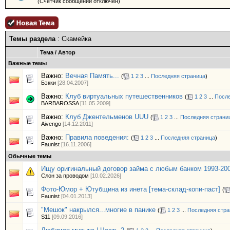
(Счётчик сообщений отключен)
Темы раздела
: Скамейка
Тема
/
Автор
Важные темы
Важно:
Вечная Память...
(
1
2
3
...
Последняя страница
)
Бэкки
[28.04.2007]
Важно:
Клуб виртуальных путешественников
(
1
2
3
...
После
BARBAROSSA
[11.05.2009]
Важно:
Клуб Джентельменов UUU
(
1
2
3
...
Последняя страни
Aivengo
[14.12.2011]
Важно:
Правила поведения:
(
1
2
3
...
Последняя страница
)
Faunist
[16.11.2006]
Обычные темы
Ищу оригинальный договор займа с любым банком 1993-20
Слон за проводом
[10.02.2026]
Фото-Юмор + Ютубщина из инета [тема-склад-копи-паст]
(
Faunist
[04.01.2013]
"Мешок" накрылся...многие в панике
(
1
2
3
...
Последняя стра
S11
[09.09.2016]