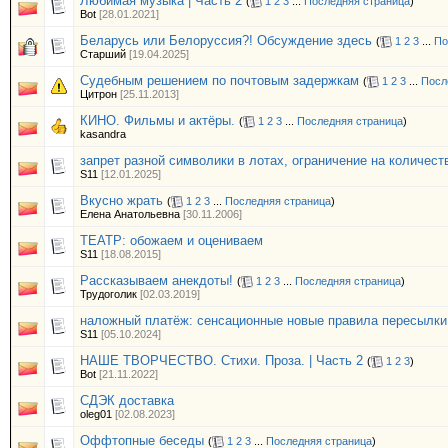
Любимая музыка | Часть 2
(
1
2
3
...
Последняя страница
)
Bot
[28.01.2021]
Беларусь или Белоруссия?! Обсуждение здесь
(
1
2
3
...
По
Старший
[19.04.2025]
Судебным решением по почтовым задержкам
(
1
2
3
...
Посл
Цитрон
[25.11.2013]
КИНО. Фильмы и актёры.
(
1
2
3
...
Последняя страница
)
kasandra
запрет разной символики в лотах, ограничение на количест
S11
[12.01.2025]
Вкусно жрать
(
1
2
3
...
Последняя страница
)
Елена Анатольевна
[30.11.2006]
ТЕАТР: обожаем и оцениваем
S11
[18.08.2015]
Рассказываем анекдоты!
(
1
2
3
...
Последняя страница
)
Трудоголик
[02.03.2019]
наложный платёж: сенсационные новые правила пересылки
S11
[05.10.2024]
НАШЕ ТВОРЧЕСТВО. Стихи. Проза. | Часть 2
(
1
2
3
)
Bot
[21.11.2022]
СДЭК доставка
oleg01
[02.08.2023]
Оффтопные беседы
(
1
2
3
...
Последняя страница
)