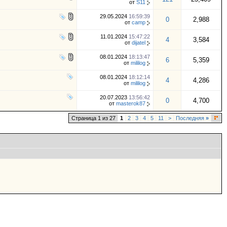
от
S11
29.05.2024
16:59:39
0
2,988
от
camp
11.01.2024
15:47:22
4
3,584
от
dijatel
08.01.2024
18:13:47
6
5,359
от
mililog
08.01.2024
18:12:14
4
4,286
от
mililog
20.07.2023
13:56:42
0
4,700
от
masterok87
Страница 1 из 27
1
2
3
4
5
11
>
Последняя
»