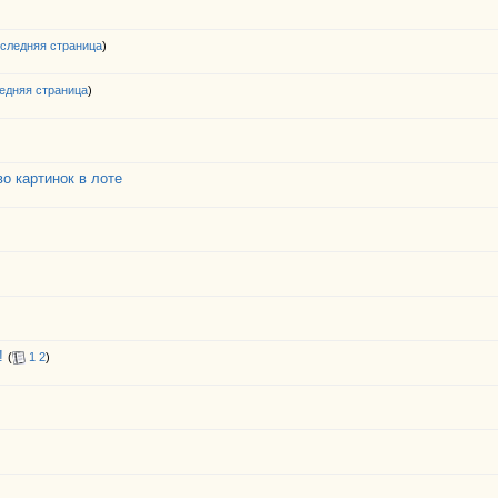
следняя страница
)
едняя страница
)
во картинок в лоте
!
(
1
2
)