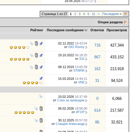
19.04.2025
00:27:27
Страница 1 из 27
1
2
3
4
5
11
>
Последняя
»
Опции раздела
Рейтинг
Последнее сообщение
Ответов
Просмотров
02.12.2022
19:43:04
716
427,344
от
DIO Ronny
19.10.2022
06:18:25
867
433,152
от
S11
08.12.2019
13:05:39
162
213,918
от
STARIK
15.03.2018
14:44:21
31
94,524
от
VNE
10.02.2026
16:37:49
0
6,066
от
Слон за проводом
06.02.2026
18:56:00
614
217,587
от
ИГOР
30.12.2025
05:57:03
86
32,821
от
Слащёв Александр