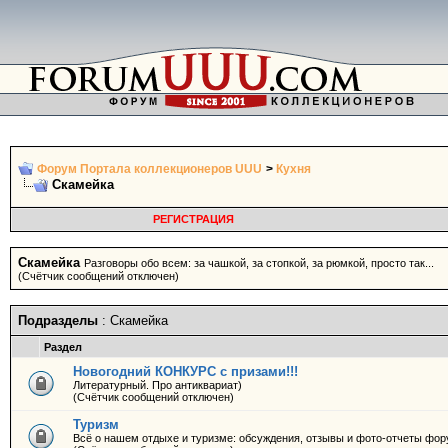
Форум Портала коллекционеров UUU
>
Кухня
Скамейка
РЕГИСТРАЦИЯ
Скамейка
Разговоры обо всем: за чашкой, за стопкой, за рюмкой, просто так...
(Счётчик сообщений отключен)
Подразделы
: Скамейка
Раздел
Новогодний КОНКУРС с призами!!!
Литературный. Про антиквариат)
(Счётчик сообщений отключен)
Туризм
Всё о нашем отдыхе и туризме: обсуждения, отзывы и фото-отчеты фору