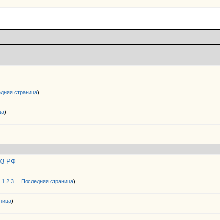
дняя страница
)
ца
)
03 РФ
1
2
3
...
Последняя страница
)
ница
)