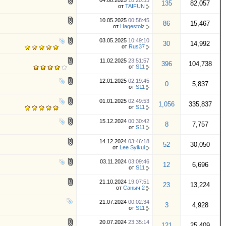
04.08.2025
18:20:53
135
82,057
от
TAIFUN
10.05.2025
00:58:45
86
15,467
от
Hagestolz
03.05.2025
10:49:10
30
14,992
от
Rus37
11.02.2025
23:51:57
396
104,738
от
S11
12.01.2025
02:19:45
0
5,837
от
S11
01.01.2025
02:49:53
1,056
335,837
от
S11
15.12.2024
00:30:42
8
7,757
от
S11
14.12.2024
03:46:18
52
30,050
от
Lee Syikui
03.11.2024
03:09:46
12
6,696
от
S11
21.10.2024
19:07:51
23
13,224
от
Саныч 2
21.07.2024
00:02:34
3
4,928
от
S11
20.07.2024
23:35:14
121
25,409