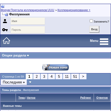
Форум Портала коллекционеров UUU
Коллекционирование +
>
Филлумения

Запомнить?

Menu
Опции раздела
1
2
3
4
5
11
51
>
Страница 1 из 59
Последняя
»
Темы раздела
: Филлумения
Тема
/
Автор
Рейтинг
Ответов
Важные темы