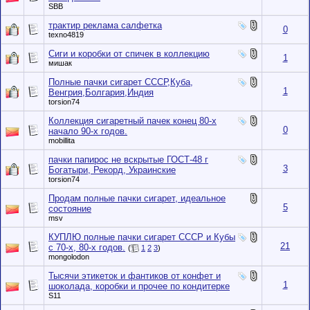
SBB
трактир реклама салфетка
0
texno4819
Сиги и коробки от спичек в коллекцию
1
мишак
Полные пачки сигарет СССР,Куба,
1
Венгрия,Болгария,Индия
torsion74
Коллекция сигаретный пачек конец 80-х
0
начало 90-х годов.
mobillita
пачки папирос не вскрытые ГОСТ-48 г
3
Богатыри, Рекорд, Украинские
torsion74
Продам полные пачки сигарет, идеальное
5
состояние
msv
КУПЛЮ полные пачки сигарет СССР и Кубы
21
с 70-х, 80-х годов.
(
1
2
3
)
mongolodon
Тысячи этикеток и фантиков от конфет и
1
шоколада, коробки и прочее по кондитерке
S11