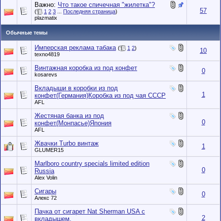
Важно:
Что такое спичечная "жилетка"?
57
(
1
2
3
...
Последняя страница
)
plazmatix
Обычные темы
Имперская реклама табака
(
1
2
)
10
texno4819
Винтажная коробка из под конфет
0
kosarevs
Вкладыши в коробки из под
1
конфет(Германия)Коробка из под чая СССР
AFL
Жестяная банка из под
0
конфет(Монпасье)Япония
AFL
Жвачки Turbo винтаж
1
GLUMER15
Marlboro country specials limited edition
0
Russia
Alex Volin
Сигары
0
Алекс 72
Пачка от сигарет Nat Sherman USA c
2
вкладышем.