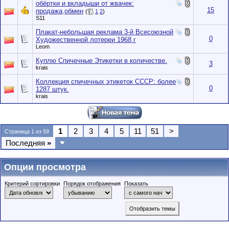
обёртки и вкладыши от жвачек:
15
продажа,обмен
(
1
2
)
S11
Плакат-небольшая реклама 3-й Всесоюзной
0
Художественной лотереи 1968 г
Leom
Куплю Спичечные Этикетки в количестве.
3
krais
Коллекция спичечных этикеток СССР: более
0
1287 штук.
krais
1
2
3
4
5
11
51
>
Страница 1 из 59
Последняя
»
Опции просмотра
Критерий сортировки
Порядок отображения
Показать