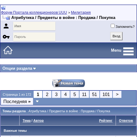
Форум Портала коллекционеров UUU
Милитария
>
Атрибутика / Предметы в войне : Продажа / Покупка

Запомнить?

Menu
Опции раздела
1
2
3
4
5
11
51
101
>
Страница 1 из 172
Последняя
»
Темы раздела
: Атрибутика / Предметы в войне : Продажа / Покупка
Тема
/
Автор
Рейтинг
Ответов
Важные темы