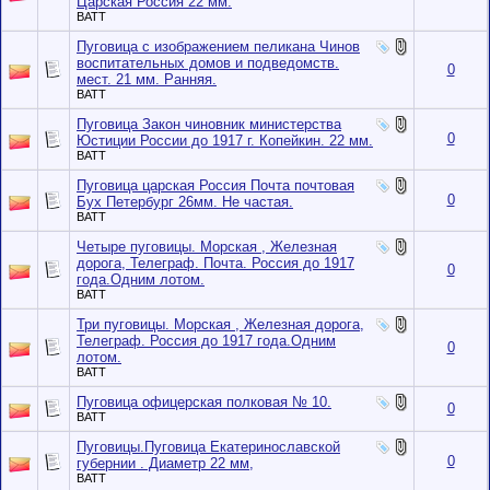
Царская Россия 22 мм.
BATT
Пуговица с изображением пеликана Чинов
воспитательных домов и подведомств.
0
мест. 21 мм. Ранняя.
BATT
Пуговица Закон чиновник министерства
0
Юстиции России до 1917 г. Копейкин. 22 мм.
BATT
Пуговица царская Россия Почта почтовая
0
Бух Петербург 26мм. Не частая.
BATT
Четыре пуговицы. Морская , Железная
дорога, Телеграф. Почта. Россия до 1917
0
года.Одним лотом.
BATT
Три пуговицы. Морская , Железная дорога,
Телеграф. Россия до 1917 года.Одним
0
лотом.
BATT
Пуговица офицерская полковая № 10.
0
BATT
Пуговицы.Пуговица Екатеринославской
0
губернии . Диаметр 22 мм,
BATT