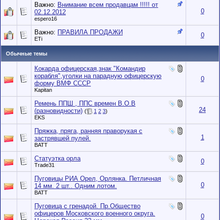
Важно:
Внимание всем продавцам !!!!! от
0
02.12.2012
espero16
Важно:
ПРАВИЛА ПРОДАЖИ
0
ETi
Обычные темы
Кокарда офицерская,знак "Командир
корабля",уголки на парадную офицерскую
0
форму ВМФ СССР
Kapitan
Ремень ППШ , ППС времен В.О.В
24
(разновидности)
(
1
2
3
)
EKS
Пряжка, пряга, ранняя праворукая с
1
застрявшей пулей.
BATT
Статуэтка орла
0
Trade31
Пуговицы РИА Орел, Орлянка. Петличная
0
14 мм. 2 шт.. Одним лотом.
BATT
Пуговица с гренадой. Пр.Общество
офицеров Московского военного округа.
0