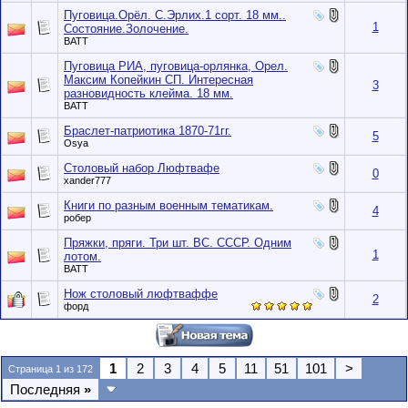
Пуговица.Орёл. С.Эрлих.1 сорт. 18 мм..
1
Состояние.Золочение.
BATT
Пуговица РИА, пуговица-орлянка, Орел.
Максим Копейкин СП. Интересная
3
разновидность клейма. 18 мм.
BATT
Браслет-патриотика 1870-71гг.
5
Osya
Столовый набор Люфтвафе
0
xander777
Книги по разным военным тематикам.
4
робер
Пряжки, пряги. Три шт. ВС. СССР. Одним
1
лотом.
BATT
Нож столовый люфтваффе
2
форд
1
2
3
4
5
11
51
101
>
Страница 1 из 172
Последняя
»