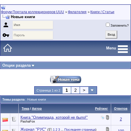
Форум Портала коллекционеров UUU
Филателия
Книги / Статьи
>
>
Новые книги

Запомнить?

Menu
Опции раздела
1
2
>
Страница 1 из 2
Темы раздела
: Новые книги
Тема
/
Автор
Рейтинг
Ответов
Книга "Олимпиада, которой не было!"
2
PashaFox
Журнал "РУС"
(
1
2
3
...
Последняя страница
)