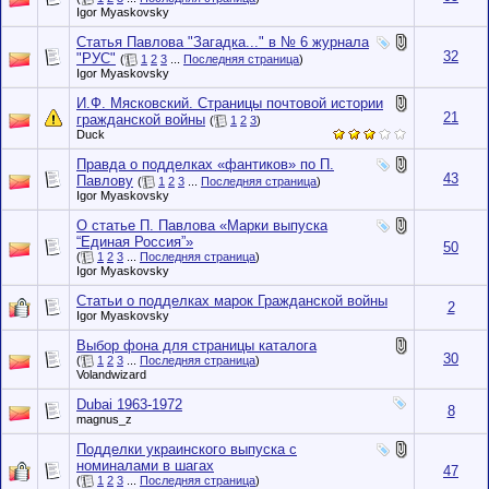
Igor Myaskovsky
Статья Павлова "Загадка..." в № 6 журнала
32
"РУС"
(
1
2
3
...
Последняя страница
)
Igor Myaskovsky
И.Ф. Мясковский. Страницы почтовой истории
21
гражданской войны
(
1
2
3
)
Duck
Правда о подделках «фантиков» по П.
43
Павлову
(
1
2
3
...
Последняя страница
)
Igor Myaskovsky
О статье П. Павлова «Марки выпуска
“Единая Россия”»
50
(
1
2
3
...
Последняя страница
)
Igor Myaskovsky
Статьи о подделках марок Гражданской войны
2
Igor Myaskovsky
Выбор фона для страницы каталога
30
(
1
2
3
...
Последняя страница
)
Volandwizard
Dubai 1963-1972
8
magnus_z
Подделки украинского выпуска с
номиналами в шагах
47
(
1
2
3
...
Последняя страница
)