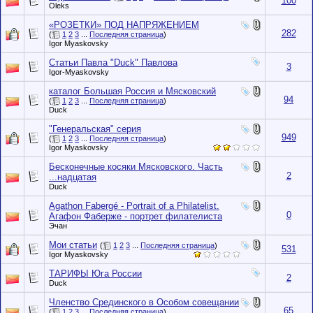
100
Oleks
«РОЗЕТКИ» ПОД НАПРЯЖЕНИЕМ
282
(
1
2
3
...
Последняя страница
)
Igor Myaskovsky
Статьи Павла "Duck" Павлова
3
Igor-Myaskovsky
каталог Большая Россия и Мясковский
94
(
1
2
3
...
Последняя страница
)
Duck
"Генеральская" серия
949
(
1
2
3
...
Последняя страница
)
Igor Myaskovsky
Бесконечные косяки Мясковского. Часть
2
...надцатая
Duck
Agathon Fabergé - Portrait of a Philatelist.
0
Агафон Фаберже - портрет филателиста
Эчан
Мои статьи
(
1
2
3
...
Последняя страница
)
531
Igor Myaskovsky
ТАРИФЫ Юга России
2
Duck
Членство Срединского в Особом совещании
65
(
1
2
3
...
Последняя страница
)