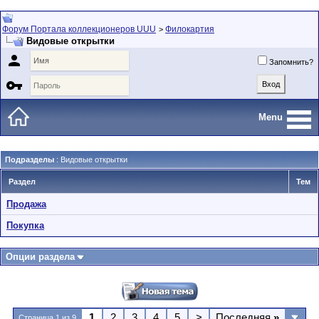
Форум Портала коллекционеров UUU
Филокартия
>
Видовые открытки

Запомнить?

Menu
Подразделы
: Видовые открытки
Раздел
Тем
Продажа
Покупка
Опции раздела
1
2
3
4
5
>
Последняя
»
Страница 1 из 9