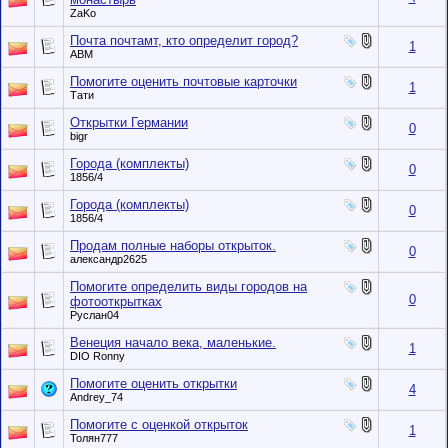
ZaKo
Почта почтамт, кто определит город?
1
АВМ
Помогите оценить почтовые карточки
1
Тати
Открытки Германии
0
bigr
Города (комплекты)
0
1856/4
Города (комплекты)
0
1856/4
Продам полные наборы открыток.
0
александр2625
Помогите определить виды городов на
0
фотооткрытках
Руслан04
Венеция начало века, маленькие.
1
DIO Ronny
Помогите оценить открытки
4
Andrey_74
Помогите с оценкой открыток
1
Толян777