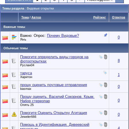
Темы раздела
: Видовые открытки
Тема
/
Автор
Рейтинг
Ответов
Важные темы
Важно: Опрос:
Почему Видовые?
0
Янъ
Обычные темы
Помогите определить виды городов на
8
фотооткрытках
Руслан04
таруса
1
Харитон
прошу оценить почтовые отправления
0
basmax
Прошу оценить. Василий Сокорнов. Крым.
0
Набор стереопар
Опять 25
Помогите Оценить Открытку Агитация
0
Jeweler666
Помощь в Идентификация. Дивеевский
4
монастырь