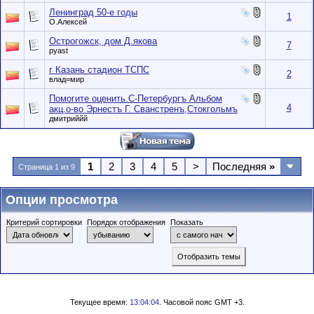
Ленинград 50-е годы
1
О.Алексей
Острогожск, дом Д.якова
7
pyast
г Казань стадион ТСПС
2
влад=мир
Помогите оценить.С-Петербургъ Альбом
4
акц.о-во Эрнестъ Г. Сванстренъ,Стокгольмъ
дмитриййй
1
2
3
4
5
>
Последняя
»
Страница 1 из 9
Опции просмотра
Критерий сортировки
Порядок отображения
Показать
Текущее время:
13:04:04
. Часовой пояс GMT +3.