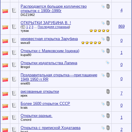
Распродается большое колличество
4
открыток с 1900г-1990г
DGZ1962
ОТКРЫТКИ ЗАРУБИНА В. !
869
(
1
2
3
...
Последняя страница
)
тувак
неизвестная открытка Зарубина
0
миха9
Открытки с Маяковским (оценка)
1
kupa80
Открытки издательства Лапина
0
litregol
Поздравительная открытка----приглашение
0
1949,1950 гг.RR
enei65
рисованные открытки
7
ирек
Более 1600 открыток СССР
0
krais
Открытки разные.
1
Conord
Открытка с припиской Ходатаева
2
hrust