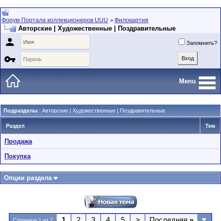
Форум Портала коллекционеров UUU
Филокартия
>
Авторские | Художественные | Поздравительные

Запомнить?

Menu
Подразделы
: Авторские | Художественные | Поздравительные
Раздел
Тем
Продажа
Покупка
Опции раздела
1
2
3
4
5
>
Последняя
»
Страница 1 из 7