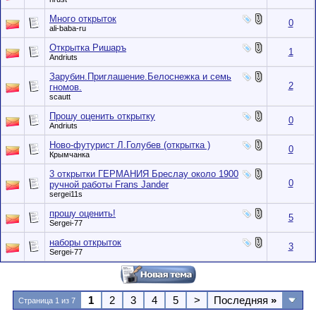
Много открыток
0
ali-baba-ru
Открытка Ришаръ
1
Andriuts
Зарубин.Приглашение.Белоснежка и семь
2
гномов.
scautt
Прошу оценить открытку
0
Andriuts
Ново-футурист Л.Голубев (открытка )
0
Крымчанка
3 открытки ГЕРМАНИЯ Бреслау около 1900
0
ручной работы Frans Jander
sergei11s
прошу оценить!
5
Sergei-77
наборы открыток
3
Sergei-77
1
2
3
4
5
>
Последняя
»
Страница 1 из 7