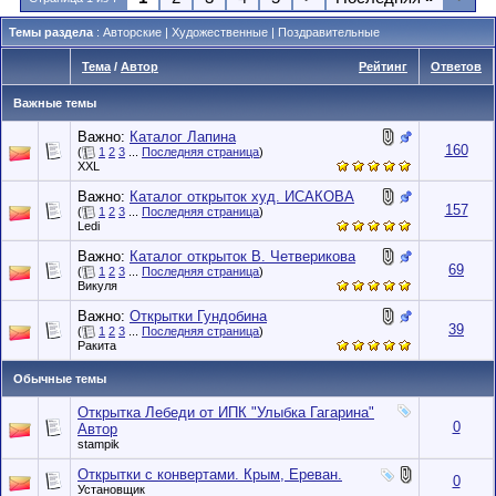
Темы раздела
: Авторские | Художественные | Поздравительные
Тема
/
Автор
Рейтинг
Ответов
Важные темы
Важно:
Каталог Лапина
160
(
1
2
3
...
Последняя страница
)
XXL
Важно:
Каталог открыток худ. ИСАКОВА
157
(
1
2
3
...
Последняя страница
)
Ledi
Важно:
Каталог открыток В. Четверикова
69
(
1
2
3
...
Последняя страница
)
Викуля
Важно:
Открытки Гундобина
39
(
1
2
3
...
Последняя страница
)
Ракита
Обычные темы
Открытка Лебеди от ИПК "Улыбка Гагарина"
0
Автор
stampik
Открытки с конвертами. Крым, Ереван.
0
Установщик