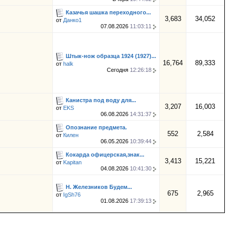
Казачья шашка переходного...
3,683
34,052
от
Данко1
07.08.2026
11:03:11
Штык-нож образца 1924 (1927)...
16,764
89,333
от
halk
Сегодня
12:26:18
Канистра под воду для...
3,207
16,003
от
EKS
06.08.2026
14:31:37
Опознание предмета.
552
2,584
от
Килен
06.05.2026
10:39:44
Кокарда офицерская,знак...
3,413
15,221
от
Kapitan
04.08.2026
10:41:30
Н. Железников Будем...
675
2,965
от
IgSh76
01.08.2026
17:39:13