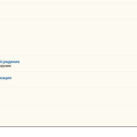
Обсуждение
 оружие
икация