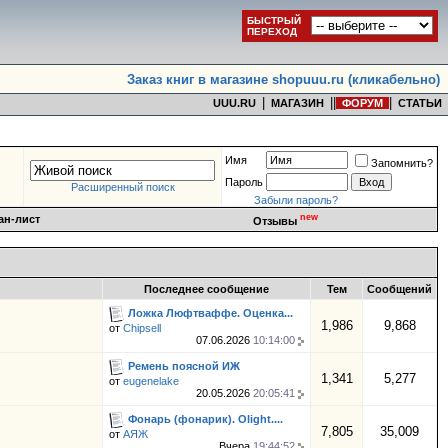
БЫСТРЫЙ
ПЕРЕХОД
Заказ книг в магазине shopuuu.ru (кликабельно)
|
|
|
|
UUU.RU
МАГАЗИН
ФОРУМ
СТАТЬИ
Имя
Запомнить?
Пароль
Расширенный поиск
Забыли пароль?
new
ан-лист
Отзывы
Последнее сообщение
Тем
Сообщений
Ложка Люфтваффе. Оценка...
1,986
9,868
от
Chipsell
07.06.2026
10:14:00
Ремень поясной ИЖ
1,341
5,277
от
eugenelake
20.05.2026
20:05:41
Фонарь (фонарик). Olight....
7,805
35,009
от
АЯЖ
Вчера
19:44:52