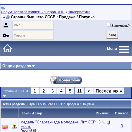
Форум Портала коллекционеров UUU
Фалеристика
>
Страны бывшего СССР : Продажа / Покупка

Запомнить?

Menu
Опции раздела
1
2
3
4
5
11
>
Последняя
»
Страница 1 из 31
Темы раздела
: Страны бывшего СССР : Продажа / Покупка
Тема
/
Автор
Рейтинг
Ответов
медаль "Спартакиада молодежи Лит.ССР" 3
3
место
Георгий 68