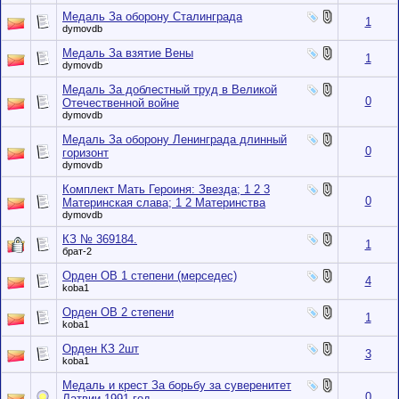
Медаль За оборону Сталинграда
1
dymovdb
Медаль За взятие Вены
1
dymovdb
Медаль За доблестный труд в Великой
0
Отечественной войне
dymovdb
Медаль За оборону Ленинграда длинный
0
горизонт
dymovdb
Комплект Мать Героиня: Звезда; 1 2 3
0
Материнская слава; 1 2 Материнства
dymovdb
КЗ № 369184.
1
брат-2
Орден ОВ 1 степени (мерседес)
4
koba1
Орден ОВ 2 степени
1
koba1
Орден КЗ 2шт
3
koba1
Медаль и крест За борьбу за суверенитет
0
Латвии 1991 год