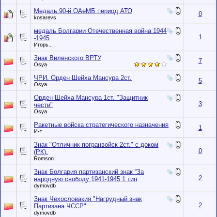
Медаль 90-й ОАеМБ период АТО
0
kosarevs
медаль Болгарии Отечественная война 1944
1
-1945
Игорь...
Знак Виленского ВРТУ
7
Osya
ЧРИ. Орден Шейха Мансура 2ст.
5
Osya
Орден Шейха Мансура 1ст. "Защитник
3
чести"
Osya
Ракетные войска стратегического назначения
1
И-т
Знак "Отличник погранвойск 2ст." с доком
0
(РК).
Romson
Знак Болгария партизанский знак “За
2
народную свободу 1941-1945 1 тип
dymovdb
Знак Чехословакия "Нагрудный знак
2
Партизана ЧССР"
dymovdb