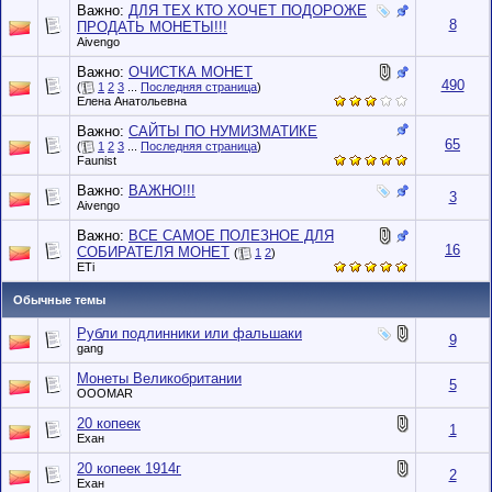
Важно:
ДЛЯ ТЕХ КТО ХОЧЕТ ПОДОРОЖЕ
8
ПРОДАТЬ МОНЕТЫ!!!
Aivengo
Важно:
ОЧИСТКА МОНЕТ
490
(
1
2
3
...
Последняя страница
)
Елена Анатольевна
Важно:
САЙТЫ ПО НУМИЗМАТИКЕ
65
(
1
2
3
...
Последняя страница
)
Faunist
Важно:
ВАЖНО!!!
3
Aivengo
Важно:
ВСЕ САМОЕ ПОЛЕЗНОЕ ДЛЯ
16
СОБИРАТЕЛЯ МОНЕТ
(
1
2
)
ETi
Обычные темы
Рубли подлинники или фальшаки
9
gang
Монеты Великобритании
5
OOOMAR
20 копеек
1
Ехан
20 копеек 1914г
2
Ехан