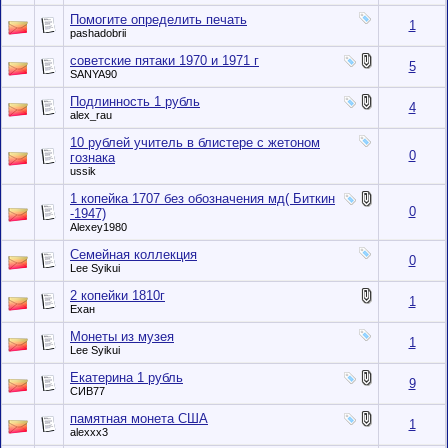
Помогите определить печать
1
pashadobrii
советские пятаки 1970 и 1971 г
5
SANYA90
Подлинность 1 рубль
4
alex_rau
10 рублей учитель в блистере с жетоном
0
гознака
ussik
1 копейка 1707 без обозначения мд( Биткин
0
-1947)
Alexey1980
Семейная коллекция
0
Lee Syikui
2 копейки 1810г
1
Ехан
Монеты из музея
1
Lee Syikui
Екатерина 1 рубль
9
СИВ77
памятная монета США
1
alexxx3