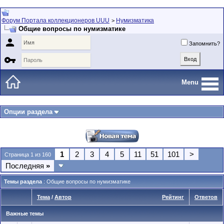
Форум Портала коллекционеров UUU
Нумизматика
>
Общие вопросы по нумизматике

Запомнить?

Menu
Опции раздела
1
2
3
4
5
11
51
101
>
Страница 1 из 160
Последняя
»
Темы раздела
: Общие вопросы по нумизматике
Тема
/
Автор
Рейтинг
Ответов
Важные темы