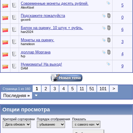
Современные монеты десять рублей.
5
AlexKisel
Подскажите пожалуйста
0
gxxerli
Билон на оценку. 10 штук + рубль.
6
han2024
Монеты на оценку.
3
hameleon
доллар Моргана
4
fvp
Нумизматы! На выход!
9
DAM
1
2
3
4
5
11
51
101
>
Страница 1 из 160
Последняя
»
Опции просмотра
Критерий сортировки
Порядок отображения
Показать