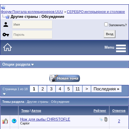
Форум Портала коллекционеров UUU
СЕРЕБРО интерьерное и столовое
>
Другие страны : Обсуждение

Запомнить?

Menu
Опции раздела
1
2
3
4
5
11
>
Последняя
»
Страница 1 из 18
Темы раздела
: Другие страны : Обсуждение
Тема
/
Автор
Рейтинг
Ответов
Нож для рыбы CHRISTOFLE
2
Captor