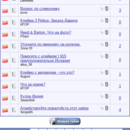
Demmed
Вопрос по сливочнику
3
turrix
Клейма 3 Рейха- Звезда Давида
0
ИГOР
Reed & Barton. Что на фото?
0
PSam
Уточните по именнику на колечке.
2
Элла 33
Помогите с клеймом:) 915
0
предположительно Испания
alisa_38
Клеймо с медведем - что это?
1
August
Что за ножик?
1
ИГOР
Кулон Индия
0
Зверобой
Атрибутируйте пожалуйста этот набор
4
Sergei65