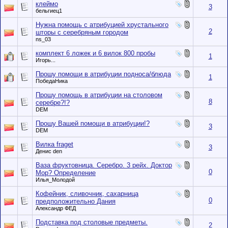
клеймо
3
бельгиец1
Нужна помощь с атрибуцией хрустального
2
шторы с серебряным городом
ns_03
комплект 6 ложек и 6 вилок 800 пробы
1
Игорь...
Прошу помощи в атрибуции подноса/блюда
1
ПобедаНика
Прошу помощь в атрибуции на столовом
8
серебре?!?
DEM
Прошу Вашей помощи в атрибуции!?
3
DEM
Вилка fraget
3
Денис den
Ваза фруктовница. Серебро. 3 рейх. Доктор
0
Мор? Определение
Илья_Молодой
Кофейник, сливочник, сахарница
0
предположительно Дания
Александр ФЕД
Подставка под столовые предметы.
2