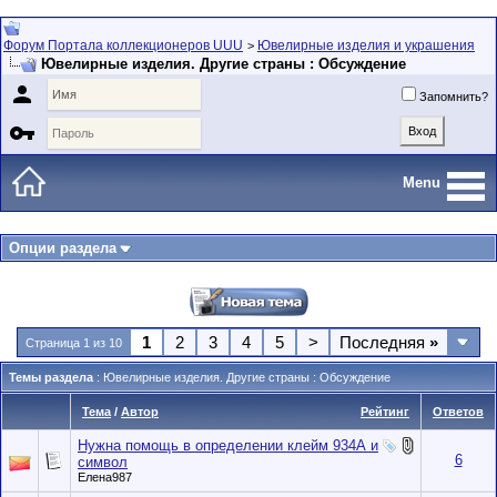
Форум Портала коллекционеров UUU
Ювелирные изделия и украшения
>
Ювелирные изделия. Другие страны : Обсуждение

Запомнить?

Menu
Опции раздела
1
2
3
4
5
>
Последняя
»
Страница 1 из 10
Темы раздела
: Ювелирные изделия. Другие страны : Обсуждение
Тема
/
Автор
Рейтинг
Ответов
Нужна помощь в определении клейм 934А и
6
символ
Елена987