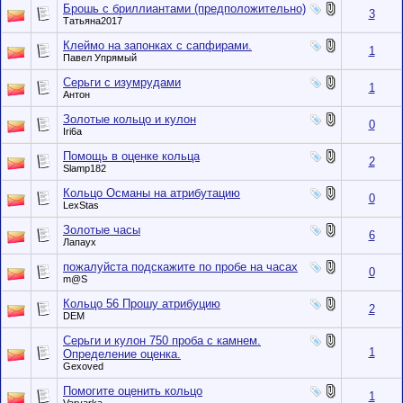
Брошь с бриллиантами (предположительно)
3
Татьяна2017
Клеймо на запонках с сапфирами.
1
Павел Упрямый
Серьги с изумрудами
1
Антон
Золотые кольцо и кулон
0
Iri6a
Помощь в оценке кольца
2
Slamp182
Кольцо Османы на атрибутацию
0
LexStas
Золотые часы
6
Лапаух
пожалуйста подскажите по пробе на часах
0
m@S
Кольцо 56 Прошу атрибуцию
2
DEM
Серьги и кулон 750 проба с камнем.
1
Определение оценка.
Gexoved
Помогите оценить кольцо
1