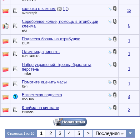
Varvarka
колечко с камнем
(
1
2
)
12
avatorspb
Серебряное колье, помощь в атрибуции
0
клейма
algi
Подвеска брошь на атрибуцию
1
DEM
Олимпиада, монеты
1
IUrIi140145
Набор украшений. Брошь, браслеты,
1
перстень
_mike_
Помогите оценить часы
1
Кеп
Египетская подвеска
4
VooDoo
Клейма на кинжале
2
Никола
1
2
3
4
5
>
Последняя
»
Страница 1 из 10