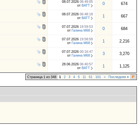
08.07.2026
06:49:05
0
674
от
BATT
08.07.2026
06:48:18
1
667
от
BATT
07.07.2026
19:59:53
0
684
от
Галина М68
07.07.2026
19:58:59
1
2,216
от
Галина М68
07.07.2026
00:16:47
3
3,270
от
Галина М68
28.06.2026
06:40:57
1
1,125
от
BATT
Страница 1 из 348
1
2
3
4
5
11
51
101
>
Последняя
»