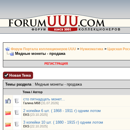
Форум Портала коллекционеров UUU
>
Нумизматика
>
Царская Росс
Медные монеты - продажа
РЕГИСТРАЦИЯ
Темы раздела
: Медные монеты - продажа
Тема
/
Автор
сто пятнадцать монет...
Галина М68
[31.07.2026]
2 копейки 6 шт. ( 1868 - 1911 г) одним лотом
EKS
[23.10.2025]
3 копейки 10 шт. ( 1880 - 1915 г) одним лотом
EKS
[22.10.2025]