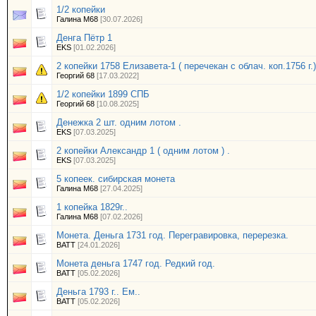
1/2 копейки
Галина М68
[30.07.2026]
Денга Пётр 1
EKS
[01.02.2026]
2 копейки 1758 Елизавета-1 ( перечекан с облач. коп.1756 г.)
Георгий 68
[17.03.2022]
1/2 копейки 1899 СПБ
Георгий 68
[10.08.2025]
Денежка 2 шт. одним лотом .
EKS
[07.03.2025]
2 копейки Александр 1 ( одним лотом ) .
EKS
[07.03.2025]
5 копеек. сибирская монета
Галина М68
[27.04.2025]
1 копейка 1829г..
Галина М68
[07.02.2026]
Монета. Деньга 1731 год. Перегравировка, перерезка.
BATT
[24.01.2026]
Монета деньга 1747 год. Редкий год.
BATT
[05.02.2026]
Деньга 1793 г.. Ем..
BATT
[05.02.2026]