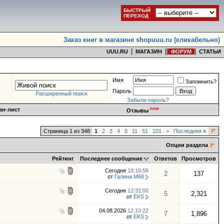
БЫСТРЫЙ
ПЕРЕХОД
Заказ книг в магазине shopuuu.ru (кликабельно)
|
|
|
|
UUU.RU
МАГАЗИН
ФОРУМ
СТАТЬИ
Имя
Запомнить?
Пароль
Расширенный поиск
Забыли пароль?
new
ан-лист
Отзывы
Страница 1 из 348
1
2
3
4
5
11
51
101
>
Последняя
»
Опции раздела
Рейтинг
Последнее сообщение
Ответов
Просмотров
Сегодня
18:16:58
2
137
от
Галина М68
Сегодня
12:32:00
5
2,321
от
EKS
04.08.2026
12:10:22
7
1,896
от
EKS