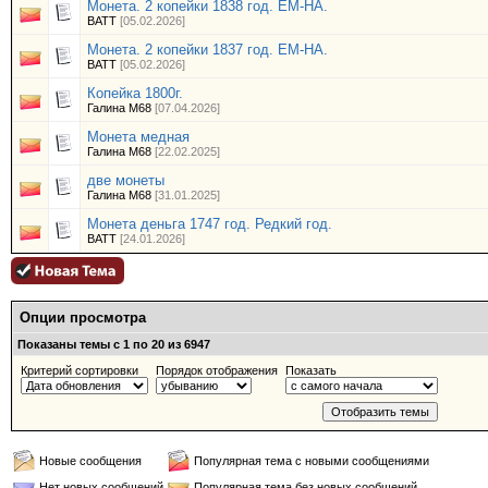
Монета. 2 копейки 1838 год. ЕМ-НА.
BATT
[05.02.2026]
Монета. 2 копейки 1837 год. ЕМ-НА.
BATT
[05.02.2026]
Копейка 1800г.
Галина М68
[07.04.2026]
Монета медная
Галина М68
[22.02.2025]
две монеты
Галина М68
[31.01.2025]
Монета деньга 1747 год. Редкий год.
BATT
[24.01.2026]
Опции просмотра
Показаны темы с 1 по 20 из 6947
Критерий сортировки
Порядок отображения
Показать
Новые сообщения
Популярная тема с новыми сообщениями
Нет новых сообщений
Популярная тема без новых сообщений