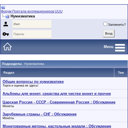
Форум Портала коллекционеров UUU
Нумизматика

Запомнить?

Menu
Подразделы
: Нумизматика
Раздел
Тем
Общие вопросы по нумизматике
Торги и оценка не здесь!
Альбомы для монет, средства для чистки монет и прочее
Царская Россия - СССР - Современная Россия : Обсуждение
Монеты
Зарубежные страны - СНГ : Обсуждение
Монеты
Монетовидные жетоны, настольные медали : Обсуждение