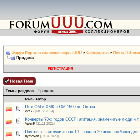
Форум Портала коллекционеров UUU
>
Филокартия
>
Почта | Штемп
Продажа
РЕГИСТРАЦИЯ
Темы раздела
: Продажа
Тема
/
Автор
Пк с ОМ и ХМК с ОМ.1500 шт.Оптом
vvs72
[08.12.2024]
Конверты 70-х годов СССР: агитация, знаменитые люди и т.
ValeriP
[21.11.2021]
Почтовые карточки конца 19 - начала 20 века подборка для
dymovdb
[19.04.2023]