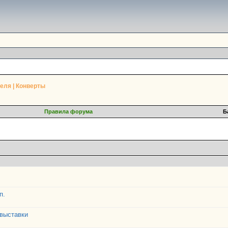
еля | Конверты
Правила форума
Б
п.
 выставки