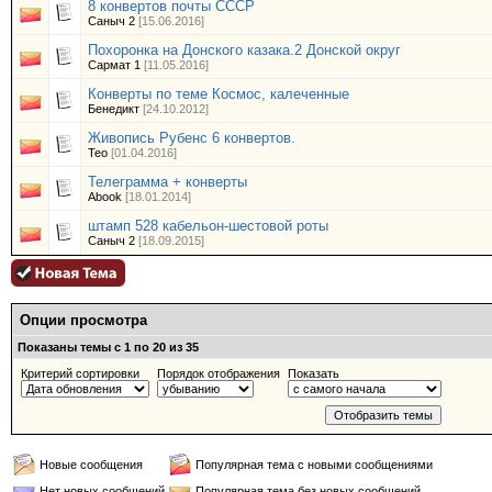
8 конвертов почты СССР
Саныч 2
[15.06.2016]
Похоронка на Донского казака.2 Донской округ
Сармат 1
[11.05.2016]
Конверты по теме Космос, калеченные
Бенедикт
[24.10.2012]
Живопись Рубенс 6 конвертов.
Тео
[01.04.2016]
Телеграмма + конверты
Abook
[18.01.2014]
штамп 528 кабельон-шестовой роты
Саныч 2
[18.09.2015]
Опции просмотра
Показаны темы с 1 по 20 из 35
Критерий сортировки
Порядок отображения
Показать
Новые сообщения
Популярная тема с новыми сообщениями
Нет новых сообщений
Популярная тема без новых сообщений