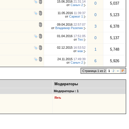
15.06.2016
21:31:14
0
5,037
от
Саныч 2
11.05.2016
11:39:37
0
5,123
от
Сармат 1
09.04.2016
22:57:07
3
6,378
от
Владимир Разепин
01.04.2016
17:51:05
0
5,137
от
Тео
02.12.2015
16:53:52
1
5,748
от
мак
24.11.2015
17:49:39
6
5,926
от
Саныч 2
Страница 1 из 2
1
2
>
Модераторы
Модераторы : 1
Янъ