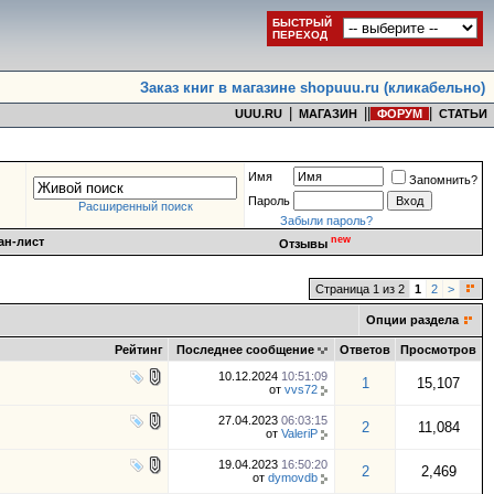
БЫСТРЫЙ
ПЕРЕХОД
Заказ книг в магазине shopuuu.ru (кликабельно)
|
|
|
|
UUU.RU
МАГАЗИН
ФОРУМ
СТАТЬИ
Имя
Запомнить?
Пароль
Расширенный поиск
Забыли пароль?
new
ан-лист
Отзывы
Страница 1 из 2
1
2
>
Опции раздела
Рейтинг
Последнее сообщение
Ответов
Просмотров
10.12.2024
10:51:09
1
15,107
от
vvs72
27.04.2023
06:03:15
2
11,084
от
ValeriP
19.04.2023
16:50:20
2
2,469
от
dymovdb