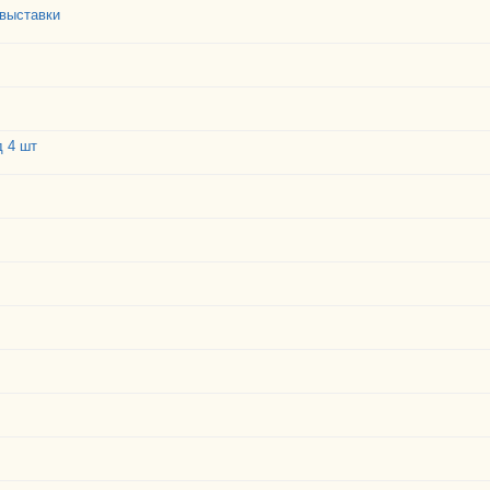
 выставки
д 4 шт