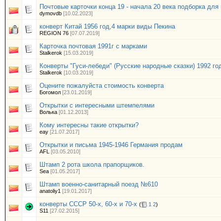
Почтовые карточки конца 19 - начала 20 века подборка для
dymovdb
[10.02.2023]
конверт Китай 1956 год,4 марки виды Пекина
REGION 76
[07.07.2019]
Карточка почтовая 1991г с марками
Stalkerok
[15.03.2019]
Конверты "Гуси-лебеди" (Русские народные сказки) 1992 го
Stalkerok
[10.03.2019]
Оцените пожалуйста стоимость конверта
Богомол
[23.01.2019]
Открытки с интересными штемпелями
Волька
[01.12.2013]
Кому интересны такие открытки?
eay
[21.07.2017]
Открытки и письма 1945-1946 Германия продам
AFL
[03.05.2010]
Штамп 2 рота школа прапорщиков.
Sea
[01.05.2017]
Штамп военно-санитарный поезд №610
anatoliy1
[19.01.2017]
конверты СССР 50-х, 60-х и 70-х
(
1
2
)
S11
[27.02.2015]