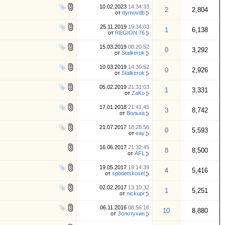
10.02.2023
14:34:33
2
2,804
от
dymovdb
25.11.2019
19:34:03
1
6,138
от
REGION 76
15.03.2019
08:20:52
0
3,292
от
Stalkerok
10.03.2019
14:30:52
0
2,926
от
Stalkerok
05.02.2019
21:31:03
1
3,331
от
ZaKo
17.01.2018
21:41:45
3
8,742
от
Волька
21.07.2017
18:28:56
0
5,593
от
eay
16.06.2017
21:32:45
8
8,500
от
AFL
19.05.2017
19:14:39
4
5,416
от
spbdetskosel
02.02.2017
13:10:32
1
5,251
от
nickupr
06.11.2016
08:56:16
10
8,880
от
Золотухин