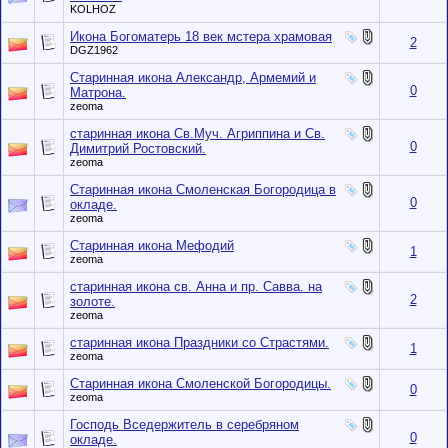
KOLHOZ
Икона Богоматерь 18 век мстера храмовая
2
DGZ1962
Старинная икона Александр, Армемий и
0
Матрона.
zeoma
старинная икона Св.Муч. Агриппина и Св.
0
Димитрий Ростовский.
zeoma
Старинная икона Смоленская Богородица в
0
окладе.
zeoma
Старинная икона Мефодий
1
zeoma
cтаpиннaя икoнa cв. Анна и пр. Саввa. на
2
золоте.
zeoma
старинная икона Праздники со Страстями.
1
zeoma
Старинная икона Смоленской Богородицы.
0
zeoma
Господь Вседержитель в серебряном
0
окладе.