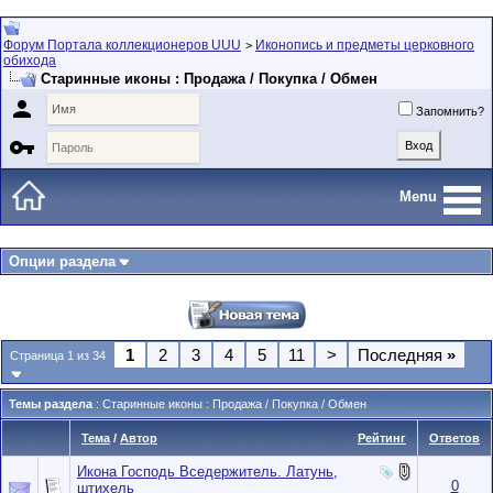
Форум Портала коллекционеров UUU
Иконопись и предметы церковного
>
обихода
Старинные иконы : Продажа / Покупка / Обмен

Запомнить?

Menu
Опции раздела
1
2
3
4
5
11
>
Последняя
»
Страница 1 из 34
Темы раздела
: Старинные иконы : Продажа / Покупка / Обмен
Тема
/
Автор
Рейтинг
Ответов
Икона Господь Вседержитель. Латунь,
0
штихель