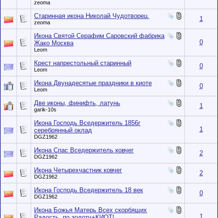
zeoma
Старинная икона Николай Чудотворец.
1
zeoma
Икона Святой Серафим Саровский фабрика
0
Жако Москва
Leom
Крест напрестольный старинный
0
Leom
Икона Двунадесятые праздники в киоте
0
Leom
Две иконы, финифть, латунь
1
garik-10s
Икона Господь Вседержитель 1856г
1
серебрянный оклад
DGZ1962
Икона Спас Вседержитель ковчег
2
DGZ1962
Икона Четырехчастник ковчег
2
DGZ1962
Икона Господь Вседержитель 18 век
0
DGZ1962
Икона Божья Матерь Всех скорбящих
1
Радость .по золоту+КИОТ!