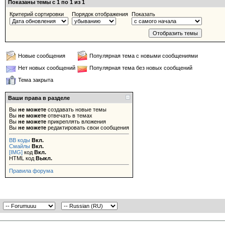
Показаны темы с 1 по 1 из 1
Критерий сортировки
Порядок отображения
Показать
Новые сообщения
Популярная тема с новыми сообщениями
Нет новых сообщений
Популярная тема без новых сообщений
Тема закрыта
Ваши права в разделе
Вы
не можете
создавать новые темы
Вы
не можете
отвечать в темах
Вы
не можете
прикреплять вложения
Вы
не можете
редактировать свои сообщения
BB коды
Вкл.
Смайлы
Вкл.
[IMG]
код
Вкл.
HTML код
Выкл.
Правила форума