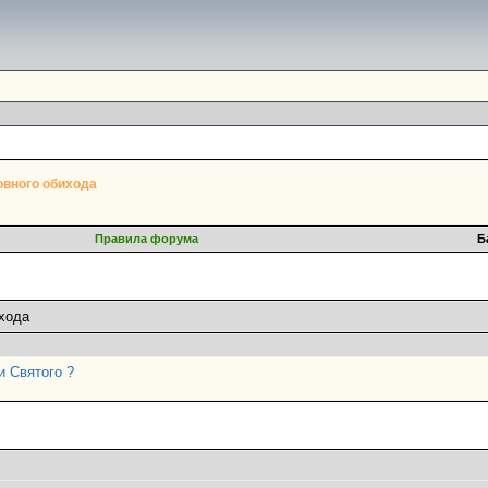
овного обихода
Правила форума
Б
хода
 Святого ?