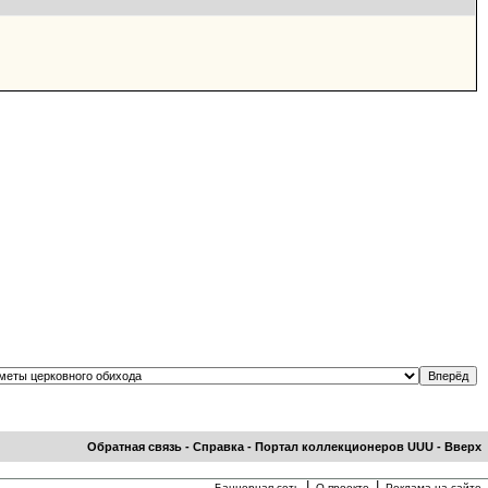
Обратная связь
-
Справка
-
Портал коллекционеров UUU
-
Вверх
|
|
Баннерная сеть
О проекте
Реклама на сайте