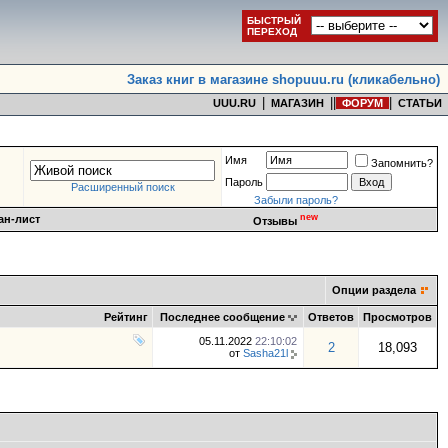
БЫСТРЫЙ
ПЕРЕХОД
Заказ книг в магазине shopuuu.ru (кликабельно)
|
|
|
|
UUU.RU
МАГАЗИН
ФОРУМ
СТАТЬИ
Имя
Запомнить?
Пароль
Расширенный поиск
Забыли пароль?
new
ан-лист
Отзывы
Опции раздела
Рейтинг
Последнее сообщение
Ответов
Просмотров
05.11.2022
22:10:02
2
18,093
от
Sasha21l