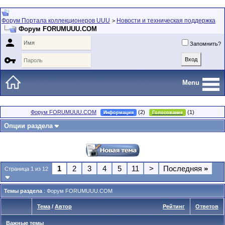
Форум Портала коллекционеров UUU
Новости и техническая поддержка
>
Форум FORUMUUU.COM

Запомнить?

Menu
Форум FORUMUUU.COM
(2)
(1)
Информация
Голосование
Опции раздела
1
2
3
4
5
11
>
Последняя
»
Страница 1 из 12
Темы раздела
: Форум FORUMUUU.COM
Тема
/
Автор
Рейтинг
Ответов
Важные темы