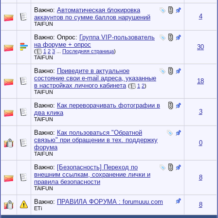
Важно:
Автоматическая блокировка
4
аккаунтов по сумме баллов нарушений
TAIFUN
Важно: Опрос:
Группа VIP-пользователь
на форуме + опрос
30
(
1
2
3
...
Последняя страница
)
TAIFUN
Важно:
Приведите в актуальное
состояние свои e-mail адреса, указанные
18
в настройках личного кабинета
(
1
2
)
TAIFUN
Важно:
Как переворачивать фотографии в
3
два клика
TAIFUN
Важно:
Как пользоваться "Обратной
связью" при обращении в тех. поддержку
0
форума
TAIFUN
Важно:
[Безопасность] Переход по
внешним ссылкам, сохранение лички и
8
правила безопасности
TAIFUN
Важно:
ПРАВИЛА ФОРУМА : forumuuu.com
8
ETi