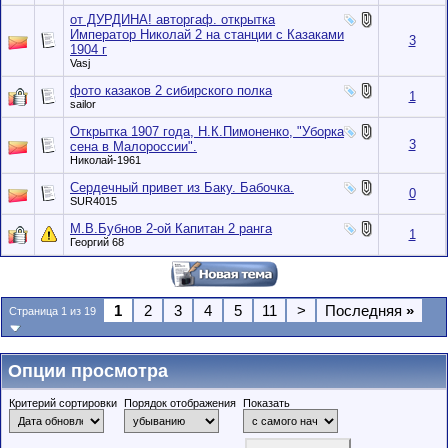
от ДУРДИНА! авторгаф. открытка
Император Николай 2 на станции с Казаками
3
1904 г
Vasj
фото казаков 2 сибирского полка
1
sailor
Открытка 1907 года, Н.К.Пимоненко, "Уборка
3
сена в Малороссии".
Николай-1961
Сердечный привет из Баку. Бабочка.
0
SUR4015
М.В.Бубнов 2-ой Капитан 2 ранга
1
Георгий 68
1
2
3
4
5
11
>
Последняя
»
Страница 1 из 19
Опции просмотра
Критерий сортировки
Порядок отображения
Показать