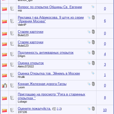
ahimon_igor
Вопрос по открытке Общины Св. Евгении
0
miz
Реклама т-ва Абрикосова. 9 штук из серии
6
"Древняя Москва"
ValeriP
Старяе карточки
0
Bulat123
Старяе карточки
0
Bulat123
Подлинность антикварных открыток
4
D4gm
Оценка открыток
3
Aleks372022
Оценка Открытка тов. Эйнемъ в Москве
1
Hrulik
Конная Железная дорога Гагры
0
Leom
Приглашаю на просмотр "Рига в старинных
8
открытках "
Lubago
Оцените пожалуйста.
(
1
2
)
10
197106