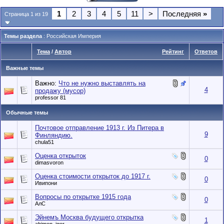
1
2
3
4
5
11
>
Последняя
»
Страница 1 из 19
Темы раздела
: Российская Империя
Тема
/
Автор
Рейтинг
Ответов
Важные темы
Важно:
Что не нужно выставлять на
4
продажу (мусор)
professor 81
Обычные темы
Почтовое отправление 1913 г. Из Питера в
9
Финляндию.
chula51
Оценка открыток
0
dimasvoron
Оценка стоимости открыток до 1917 г.
0
Ивипони
Вопросы по открытке 1915 года
0
АлС
Эйнемъ Москва будущего открытка
1