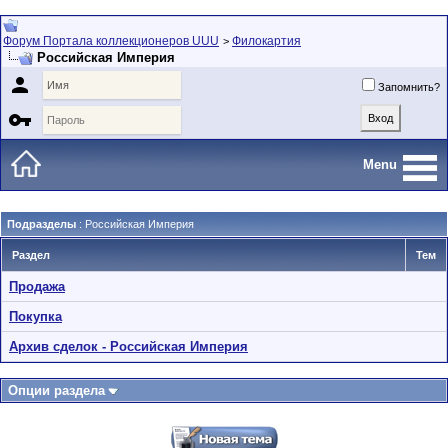
Форум Портала коллекционеров UUU
Филокартия
>
Российская Империя

Запомнить?

Menu
Подразделы
: Российская Империя
Раздел
Тем
Продажа
Покупка
Архив сделок - Российская Империя
Опции раздела