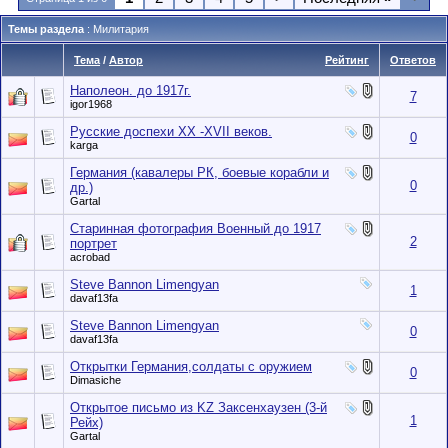
Темы раздела
: Милитария
Тема
/
Автор
Рейтинг
Ответов
Наполеон. до 1917г.
7
igor1968
Русские доспехи ХХ -ХVII веков.
0
karga
Германия (кавалеры РК, боевые корабли и
0
др.)
Gartal
Старинная фотография Военный до 1917
2
портрет
acrobad
Steve Bannon Limengyan
1
davaf13fa
Steve Bannon Limengyan
0
davaf13fa
Открытки Германия,солдаты с оружием
0
Dimasiche
Открытое письмо из KZ Заксенхаузен (3-й
1
Рейх)
Gartal