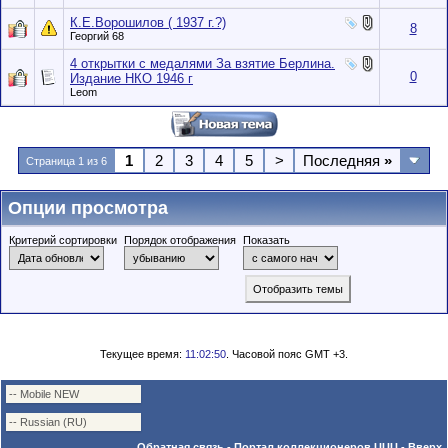
К.Е.Ворошилов ( 1937 г.?)
8
Георгий 68
4 открытки с медалями За взятие Берлина.
0
Издание НКО 1946 г
Leom
1
2
3
4
5
>
Последняя
»
Страница 1 из 6
Опции просмотра
Критерий сортировки
Порядок отображения
Показать
Текущее время:
11:02:50
. Часовой пояс GMT +3.
Обратная связь
-
Портал коллекционеров UUU
-
Вверх