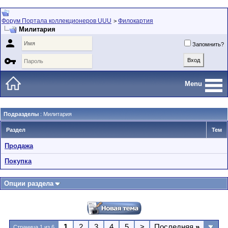
Форум Портала коллекционеров UUU
Филокартия
>
Милитария

Запомнить?

Menu
Подразделы
: Милитария
Раздел
Тем
Продажа
Покупка
Опции раздела
1
2
3
4
5
>
Последняя
»
Страница 1 из 6