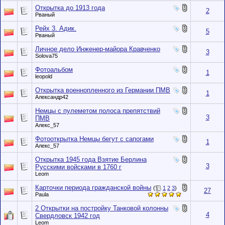
Открытка до 1913 года
2
Рваный
Рейх 3. Адик.
5
Рваный
Личное дело Инженер-майора Кравченко
3
Solova75
Фотоальбом
1
leopold
Открытка военнопленного из Германии ПМВ
1
Александр42
Немцы с пулеметом полоса препятствий
3
ПМВ
Алекс_57
Фотооткрытка Немцы бегут с сапогами
1
Алекс_57
Открытка 1945 года Взятие Берлина
3
Русскими войсками в 1760 г
Leom
Карточки периода гражданской войны
(
1
2
3
)
27
Paula
2 Открытки на постройку Танковой колонны
4
Свердловск 1942 год
Leom