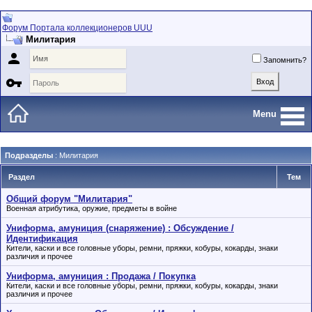
Форум Портала коллекционеров UUU
Милитария

Запомнить?

Menu
Подразделы
: Милитария
Раздел
Тем
Общий форум "Милитария"
Военная атрибутика, оружие, предметы в войне
Униформа, амуниция (снаряжение) : Обсуждение /
Идентификация
Кители, каски и все головные уборы, ремни, пряжки, кобуры, кокарды, знаки
различия и прочее
Униформа, амуниция : Продажа / Покупка
Кители, каски и все головные уборы, ремни, пряжки, кобуры, кокарды, знаки
различия и прочее