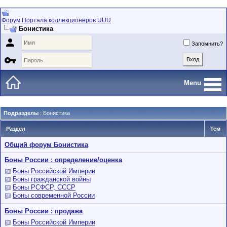
Форум Портала коллекционеров UUU
Бонистика

Запомнить?

Menu
Подразделы
: Бонистика
Раздел
Тем
Общий форум Бонистика
Боны России : определение/оценка
Боны Российской Империи
Боны гражданской войны
Боны РСФСР, СССР
Боны современной России
Боны России : продажа
Боны Российской Империи