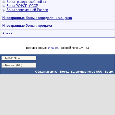
Боны гражданской войны
Боны РСФСР, СССР
Боны современной России
Иностранные боны : определение/оценка
Иностранные боны : продажа
Архив
Текущее время:
14:01:05
. Часовой пояс GMT +3.
Обратная связь
-
Портал коллекционеров UUU
-
Вверх