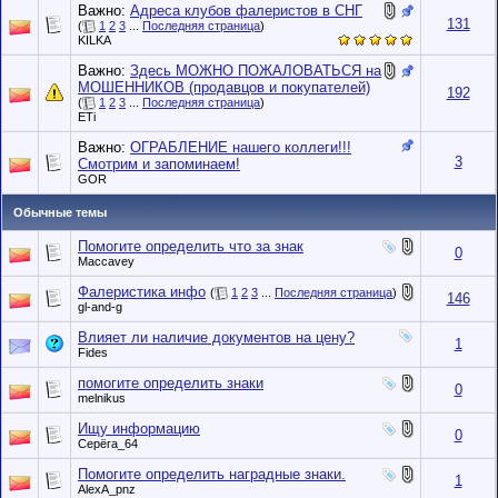
Важно:
Адреса клубов фалеристов в СНГ
131
(
1
2
3
...
Последняя страница
)
KILKA
Важно:
Здесь МОЖНО ПОЖАЛОВАТЬСЯ на
МОШЕННИКОВ (продавцов и покупателей)
192
(
1
2
3
...
Последняя страница
)
ETi
Важно:
ОГРАБЛЕНИЕ нашего коллеги!!!
3
Смотрим и запоминаем!
GOR
Обычные темы
Помогите определить что за знак
0
Maccavey
Фалеристика инфо
(
1
2
3
...
Последняя страница
)
146
gl-and-g
Влияет ли наличие документов на цену?
1
Fides
помогите определить знаки
0
melnikus
Ищу информацию
0
Серёга_64
Помогите определить наградные знаки.
1
AlexA_pnz