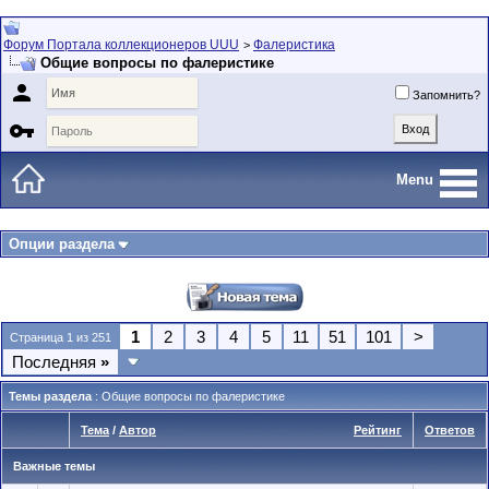
Форум Портала коллекционеров UUU
Фалеристика
>
Общие вопросы по фалеристике

Запомнить?

Menu
Опции раздела
1
2
3
4
5
11
51
101
>
Страница 1 из 251
Последняя
»
Темы раздела
: Общие вопросы по фалеристике
Тема
/
Автор
Рейтинг
Ответов
Важные темы