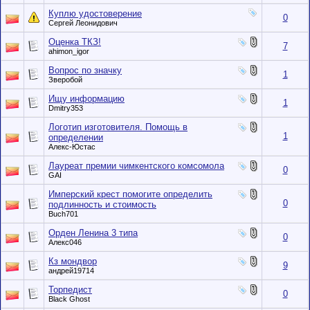
Куплю удостоверение
0
Сергей Леонидович
Оценка ТКЗ!
7
ahimon_igor
Вопрос по значку
1
Зверобой
Ищу информацию
1
Dmitry353
Логотип изготовителя. Помощь в
1
определении
Алекс-Юстас
Лауреат премии чимкентского комсомола
0
GAI
Имперский крест помогите определить
0
подлинность и стоимость
Buch701
Орден Ленина 3 типа
0
Алекс046
Кз мондвор
9
андрей19714
Торпедист
0
Black Ghost