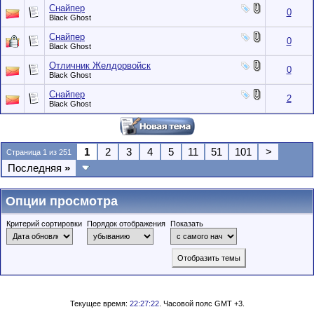
Снайпер
0
Black Ghost
Снайпер
0
Black Ghost
Отличник Желдорвойск
0
Black Ghost
Снайпер
2
Black Ghost
1
2
3
4
5
11
51
101
>
Страница 1 из 251
Последняя
»
Опции просмотра
Критерий сортировки
Порядок отображения
Показать
Текущее время:
22:27:22
. Часовой пояс GMT +3.