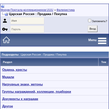
Форум Портала коллекционеров UUU
Фалеристика
>
Царская Россия : Продажа / Покупка

Запомнить?

Menu
Подразделы
: Царская Россия : Продажа / Покупка
Раздел
Тем
Ордена, кресты
Медали
Нагрудные знаки, жетоны
Группы награждений, коллекции, подборки
Документы к наградам
Другое