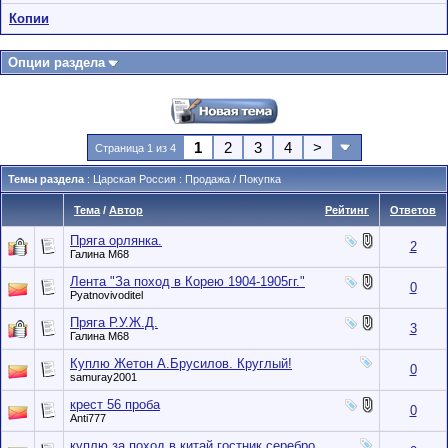
Копии
Опции раздела
1
2
3
4
>
Страница 1 из 4
Темы раздела
: Царская Россия : Продажа / Покупка
Тема
/
Автор
Рейтинг
Ответов
Пряга орлянка.
2
Галина М68
Лента "За поход в Корею 1904-1905гг."
0
Pyatnovivoditel
Пряга Р.У.Ж.Д.
3
Галина М68
Куплю Жетон А.Брусилов. Круглый!
0
samuray2001
крест 56 проба
0
Anti777
куплю за поход в китай гостник серебро