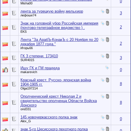
0
Misha00
лента за турецкую войну,мельхиор
3
лефоше74
Знак на головной убор Российская империя
2
(почтово-телеграфное ведомство ) .
EKS
Лента "За АрабЪ-КонакЪ с 20 Ноября по 20
2
декабря 1877 года."
Игорь66
ГК 3 степени. 173410
3
SUR4015
Ищу ГК и ГМ прадеда
0
makarevich
Красный крест. Русско- японская война
8
1904-1905 гг.
Olga197214
Ополченческий крест Николая 2 и
свидетельство ополченца Области Войска
8
Донского
ond331
145 новочеркасского полка знак
0
Alex_G
знак 5-го Цесисского пехотного полка
0