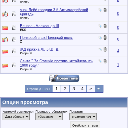
den85
знак Лейб-гвардии 3-й Артиллерийской
0
бригады
den85
Вензель Александр III
0
EKS
Полковой знак.Полоцкий полк.
0
Z
ЖД пряжка Ж. ЗКВ. Д.
4
Игорь66
Лента " За Отличiе противъ китайцевъ въ
1
1900 году."
Игорь66
1
2
3
4
>
Страница 1 из 4
Опции просмотра
Критерий сортировки
Порядок отображения
Показать