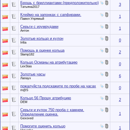
Брошь с бриллиантами (предположительно)
3
Татьяна2017
Клеймо на запонках с сапфирами.
1
Павел Упрямый
Серьги с изумрудами
1
Антон
Золотые кольцо и кулон
0
Iri6a
Помощь в оценке кольца
2
Slamp182
Кольцо Османы на атрибутацию
0
LexStas
Золотые часы
6
Лапаух
пожалуйста подскажите по пробе на часах
0
m@S
Кольцо 56 Прошу атрибуцию
2
DEM
Серьги и кулон 750 проба с камнем.
1
Определение оценка.
Gexoved
Помогите оценить кольцо
1