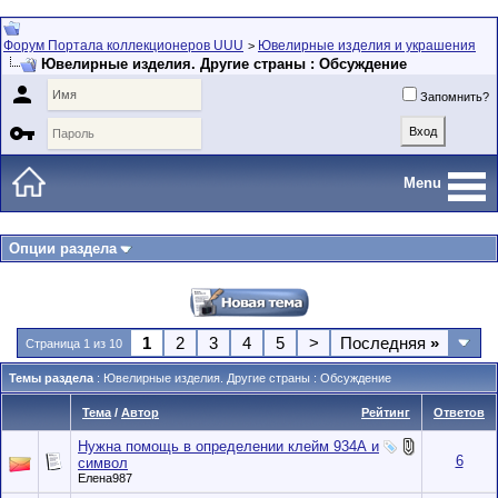
Форум Портала коллекционеров UUU
Ювелирные изделия и украшения
>
Ювелирные изделия. Другие страны : Обсуждение

Запомнить?

Menu
Опции раздела
1
2
3
4
5
>
Последняя
»
Страница 1 из 10
Темы раздела
: Ювелирные изделия. Другие страны : Обсуждение
Тема
/
Автор
Рейтинг
Ответов
Нужна помощь в определении клейм 934А и
6
символ
Елена987