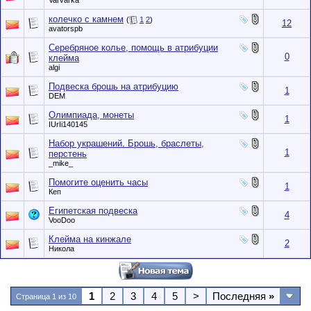
Varvarka
колечко с камнем
(
1
2
)
12
avatorspb
Серебряное колье, помощь в атрибуции
0
клейма
algi
Подвеска брошь на атрибуцию
1
DEM
Олимпиада, монеты
1
IUrIi140145
Набор украшений. Брошь, браслеты,
1
перстень
_mike_
Помогите оценить часы
1
Кеп
Египетская подвеска
4
VooDoo
Клейма на кинжале
2
Никола
1
2
3
4
5
>
Последняя
»
Страница 1 из 10