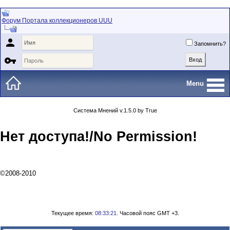
Форум Портала коллекционеров UUU

Запомнить?

Menu
Система Мнений v.1.5.0 by True
Нет доступа!/No Permission!
©2008-2010
Текущее время:
08:33:21
. Часовой пояс GMT +3.