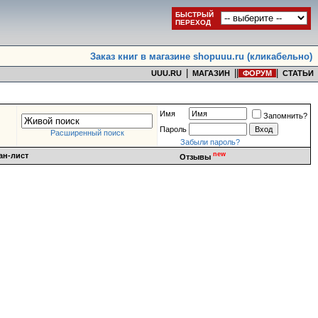
БЫСТРЫЙ
ПЕРЕХОД
Заказ книг в магазине shopuuu.ru (кликабельно)
|
|
|
|
UUU.RU
МАГАЗИН
ФОРУМ
СТАТЬИ
Имя
Запомнить?
Пароль
Расширенный поиск
Забыли пароль?
new
ан-лист
Отзывы