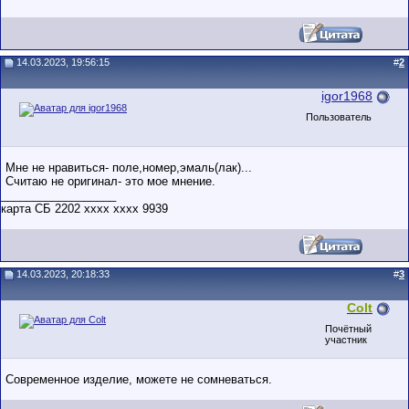
14.03.2023, 19:56:15
#
2
igor1968
Пользователь
Мне не нравиться- поле,номер,эмаль(лак)...
Считаю не оригинал- это мое мнение.
__________________
карта СБ 2202 хххх хххх 9939
14.03.2023, 20:18:33
#
3
Colt
Почётный
участник
Современное изделие, можете не сомневаться.