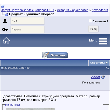
Форум Портала коллекционеров UUU
История и археология
Археология
>
>
Предмет. Лунница? Оберег?

Запомнить?

Menu
Опции темы
20.04.2026, 18:17:49
#
1
vladaf
Пользователь
Здравствуйте. Помогите с атрибуцией предмета. Металл, размер
примерно 17 см, вес примерно 2-3 кг.
Миниатюры