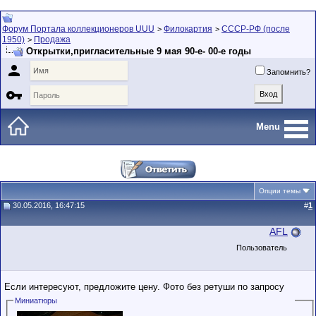
Форум Портала коллекционеров UUU
Филокартия
СССР-РФ (после
>
>
1950)
Продажа
>
Открытки,пригласительные 9 мая 90-е- 00-е годы

Запомнить?

Menu
Опции темы
30.05.2016, 16:47:15
#
1
AFL
Пользователь
Если интересуют, предложите цену. Фото без ретуши по запросу
Миниатюры