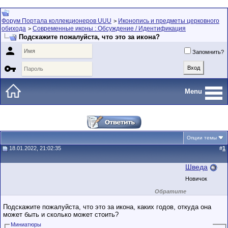
Форум Портала коллекционеров UUU
Иконопись и предметы церковного
>
обихода
Современные иконы : Обсуждение / Идентификация
>
Подскажите пожалуйста, что это за икона?

Запомнить?

Menu
Опции темы
18.01.2022, 21:02:35
#
1
Шведа
Новичок
Обратите
внимание на
маленький стаж
Подскажите пожалуйста, что это за икона, каких годов, откуда она
пользователя на
может быть и сколько может стоить?
этом форуме.
Сделки с
Миниатюры