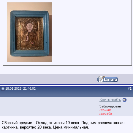
пользователями,
обладающими
низким
рейтингом и
стажем,
совершайте с
осторожностью!
18.01.2022, 21:46:02
#
2
Книголюбъ
Заблокирован
Личная
просьба
Сборный предмет. Оклад от иконы 19 века. Под ним распечатанная
картинка, вероятно 20 века. Цена минимальная.