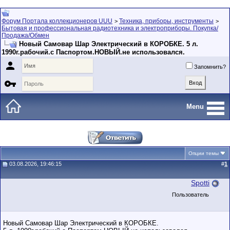
Форум Портала коллекционеров UUU
Техника, приборы, инструменты
>
>
Бытовая и профессиональная радиотехника и электроприборы. Покупка/
Продажа/Обмен
Новый Самовар Шар Электрический в КОРОБКЕ. 5 л.
1990г.рабочий.с Паспортом.НОВЫЙ.не использовался.

Запомнить?

Menu
Опции темы
03.08.2026, 19:46:15
#
1
Spotti
Пользователь
Новый Самовар Шар Электрический в КОРОБКЕ.