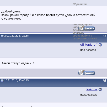
Обратите
внимание на
маленький стаж
Добрый день.
пользователя на
какой район города? и в какое время суток удобно встретиться?
этом форуме.
с уважением.
Сделки с
пользователями,
обладающими
низким
рейтингом и
стажем,
24.01.2018, 17:22:58
совершайте с
#
3
осторожностью!
off-topic-off
Пользователь
Какой статус отдачи ?
10.11.2018, 13:45:29
#
4
linkor-x
Пользователь