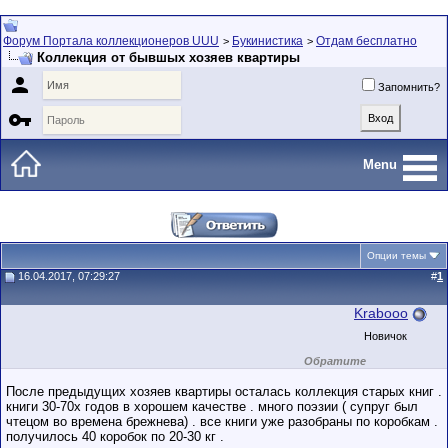
Форум Портала коллекционеров UUU
Букинистика
Отдам бесплатно
>
>
Коллекция от бывшых хозяев квартиры

Запомнить?

Menu
Опции темы
16.04.2017, 07:29:27
#
1
Krabooo
Новичок
Обратите
внимание на
маленький стаж
После предыдущих хозяев квартиры осталась коллекция старых книг .
пользователя на
книги 30-70х годов в хорошем качестве . много поэзии ( супруг был
этом форуме.
чтецом во времена брежнева) . все книги уже разобраны по коробкам .
Сделки с
пользователями,
получилось 40 коробок по 20-30 кг .
обладающими