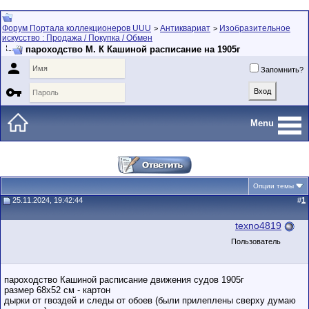
Форум Портала коллекционеров UUU
Антиквариат
Изобразительное
>
>
искусство : Продажа / Покупка / Обмен
пароходство М. К Кашиной расписание на 1905г

Запомнить?

Menu
Опции темы
25.11.2024, 19:42:44
#
1
texno4819
Пользователь
пароходство Кашиной расписание движения судов 1905г
размер 68х52 см - картон
дырки от гвоздей и следы от обоев (были прилеплены сверху думаю