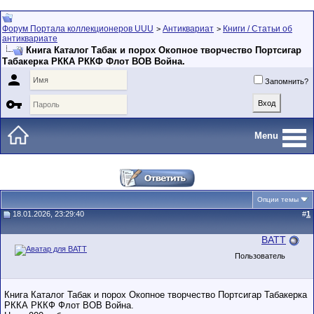
Форум Портала коллекционеров UUU
Антиквариат
Книги / Статьи об
>
>
антиквариате
Книга Каталог Табак и порох Окопное творчество Портсигар
Табакерка РККА РККФ Флот ВОВ Война.

Запомнить?

Menu
Опции темы
18.01.2026, 23:29:40
#
1
BATT
Пользователь
Книга Каталог Табак и порох Окопное творчество Портсигар Табакерка
РККА РККФ Флот ВОВ Война.