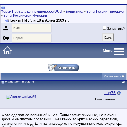
Форум Портала коллекционеров UUU
Бонистика
Боны России : продажа
>
>
Боны Российской Империи
>
Боны РИ , 5 и 10 рублей 1909 гг.

Запомнить?

Menu
Опции темы
29.06.2026, 09:56:39
#
1
Lag75
Пользователь
Фото сделал со вспышкой и без. Боны самые обычные, но в очень
даже и не плохом состоянии . Без каких то критических перегибов,
загрязнений и т. д. Для начинающего, не искушенного коллекционера