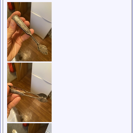
обладающими
низким
рейтингом и
стажем,
совершайте с
осторожностью!