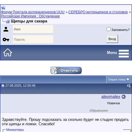
Форум Портала коллекционеров UUU
СЕРЕБРО интерьерное и столовое
>
>
Российская Империя : Обсуждение
Щипцы для сахара

Запомнить?

Menu
Опции темы
27.08.2025, 12:50:46
#
1
alexmalex
Новичок
Обратите
внимание на
маленький стаж
Здравствуйте. Прошу подсказать за сколько будет не стыдно продать
пользователя на
эти щипцы и ложки. Спасибо!
этом форуме.
Сделки с
Миниатюры
пользователями,