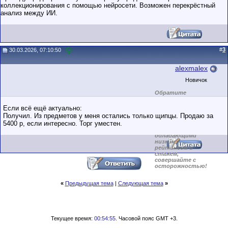
коллекционирования с помощью нейросети. Возможен перекрёстный
анализ между ИИ.
#
3
30.03.2026, 07:10:50
alexmalex
Новичок
Обратите
внимание на
маленький стаж
Если всё ещё актуально:
пользователя на
Получил. Из предметов у меня остались только щипцы. Продаю за
этом форуме.
5400 р, если интересно. Торг уместен.
Сделки с
пользователями,
обладающими
низким
рейтингом и
стажем,
совершайте с
осторожностью!
«
Предыдущая тема
|
Следующая тема
»
Текущее время:
00:54:55
. Часовой пояс GMT +3.