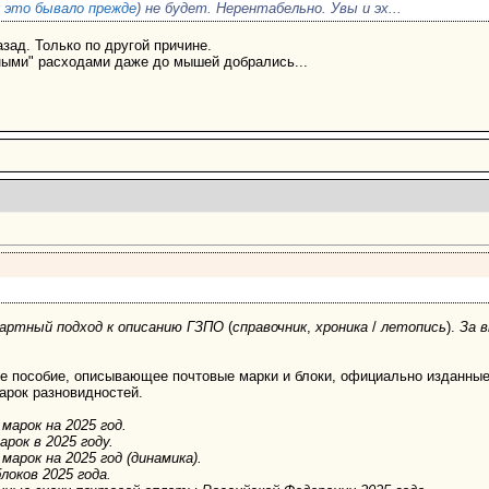
к это бывало прежде
) не будет. Нерентабельно. Увы и эх...
зад. Только по другой причине.
ными" расходами даже до мышей добрались...
артный подход к описанию ГЗПО
(
справочник
,
хроника
/
летопись
).
За 
е пособие, описывающее почтовые марки и блоки, официально изданные 
марок разновидностей.
марок на 2025 год.
рок в 2025 году.
арок на 2025 год (динамика).
локов 2025 года.