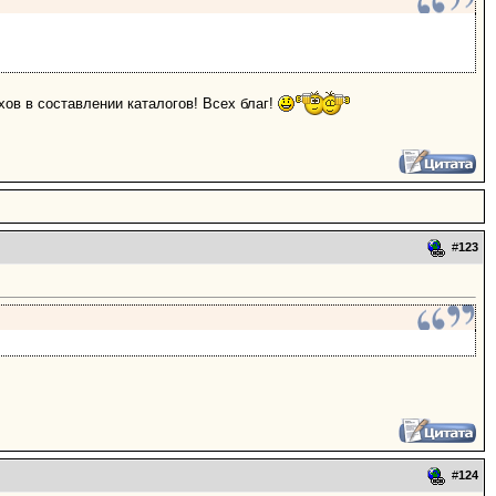
ов в составлении каталогов! Всех благ!
#
123
#
124