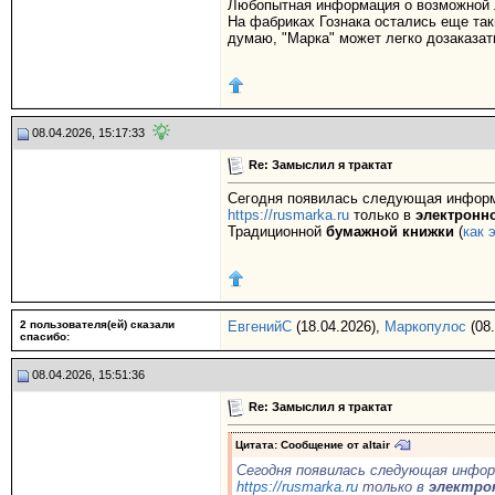
Любопытная информация о возможной 
На фабриках Гознака остались еще таки
думаю, "Марка" может легко дозаказа
08.04.2026, 15:17:33
Re: Замыслил я трактат
Сегодня появилась следующая информац
https://rusmarka.ru
только в
электронн
Традиционной
бумажной книжки
(
как 
2 пользователя(ей) сказали
ЕвгенийС
(18.04.2026),
Маркопулос
(08.
cпасибо:
08.04.2026, 15:51:36
Re: Замыслил я трактат
Цитата: Сообщение от
altair
Сегодня появилась следующая инфор
https://rusmarka.ru
только в
электро