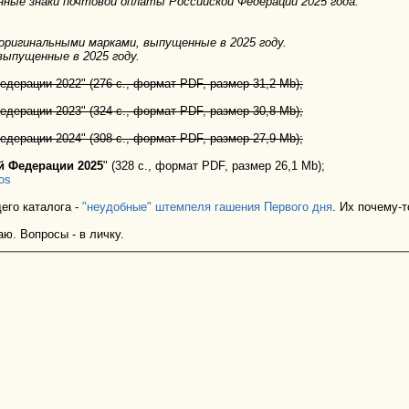
ные знаки почтовой оплаты Российской Федерации 2025 года.
оригинальными марками, выпущенные в 2025 году.
выпущенные в 2025 году.
дерации 2022" (276 с., формат PDF, размер 31,2 Mb);
дерации 2023" (324 с., формат PDF, размер 30,8 Mb);
дерации 2024" (308 с., формат PDF, размер 27,9 Mb);
й Федерации 2025
" (328 с., формат PDF, размер 26,1 Mb);
mos
его каталога -
"неудобные" штемпеля гашения Первого дня
. Их почему-т
аю. Вопросы - в личку.