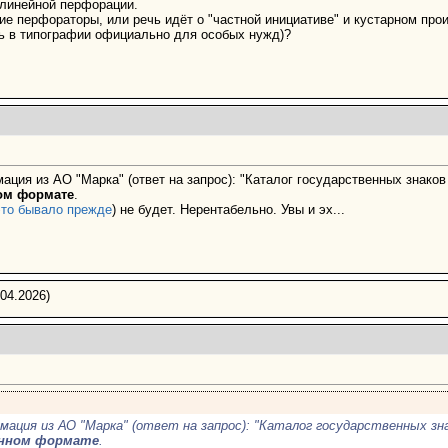
линейной перфорации.
е перфораторы, или речь идёт о "частной инициативе" и кустарном прои
ть в типографии официально для особых нужд)?
ия из АО "Марка" (ответ на запрос): "Каталог государственных знако
ом формате
.
это бывало прежде
) не будет. Нерентабельно. Увы и эх...
04.2026)
мация из АО "Марка" (ответ на запрос): "Каталог государственных з
нном формате
.