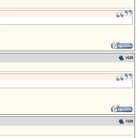
#
125
#
126