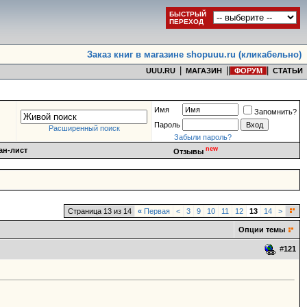
БЫСТРЫЙ
ПЕРЕХОД
Заказ книг в магазине shopuuu.ru (кликабельно)
|
|
|
|
UUU.RU
МАГАЗИН
ФОРУМ
СТАТЬИ
Имя
Запомнить?
Пароль
Расширенный поиск
Забыли пароль?
new
ан-лист
Отзывы
Страница 13 из 14
«
Первая
<
3
9
10
11
12
13
14
>
Опции темы
#
121