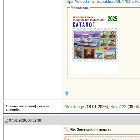
https://cloud.mail.ru/public/5MEY/81hvRv
Миниатюры
4 пользователя(ей) сказали
AlexRange
(18.01.2026),
Sova122
(09.04
cпасибо:
07.01.2026, 03:32:38
Re: Замыслил я трактат