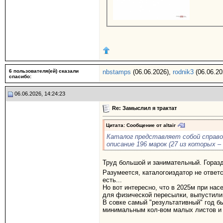
6 пользователя(ей) сказали
nbstamps
(06.06.2026),
rodnik3
(06.06.20
cпасибо:
06.06.2026, 14:24:23
Re: Замыслил я трактат
Цитата: Сообщение от
altair
Каталог представляет собой справоч
описание 196 марок (27 из которых – 
Труд большой и занимательный. Гораз
Разумеется, каталогоиздатор не ответс
есть...
Но вот интересно, что в 2025м при нас
для физической пересылки, выпустили
В совке самый "результативный" год бы
минимальным кол-вом малых листов и 