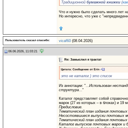
Традиционной
бумажной книжки
(
ка
Что и нужно было сделать много лет на
Но интересно, что уже с "непредвиден
Пользователь сказал cпасибо:
vicaf60
(08.04.2026)
06.06.2026, 11:03:21
Re: Замыслил я трактат
Цитата: Сообщение от
Erin
это не каталог ) это список
Из аннотации: "...
Использован нестанд
структура
..."
Каталог представляет собой справочно
марок (27 из которых – в блоках) и 19 
Предисловие.
Тематический план издания почтовых 
Несостоявшиеся выпуски почтовых ма
Тематический план издания почтовых м
Каталог выпусков почтовых марок и б