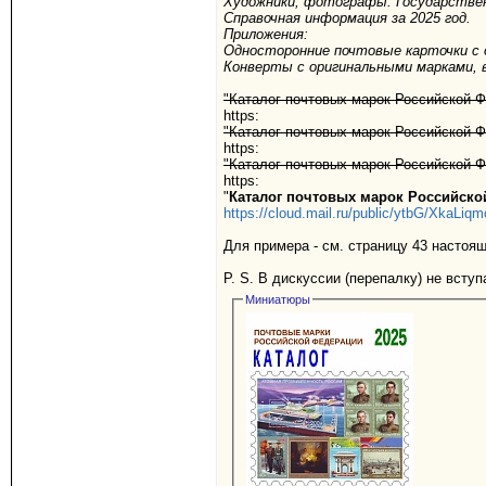
Художники, фотографы. Государствен
Справочная информация за 2025 год.
Приложения:
Односторонние почтовые карточки с 
Конверты с оригинальными марками, 
"Каталог почтовых марок Российской Фе
https:
"Каталог почтовых марок Российской Фе
https:
"Каталог почтовых марок Российской Фе
https:
"
Каталог почтовых марок Российско
https://cloud.mail.ru/public/ytbG/XkaLiq
Для примера - см. страницу 43 настоящ
P. S. В дискуссии (перепалку) не вступ
Миниатюры