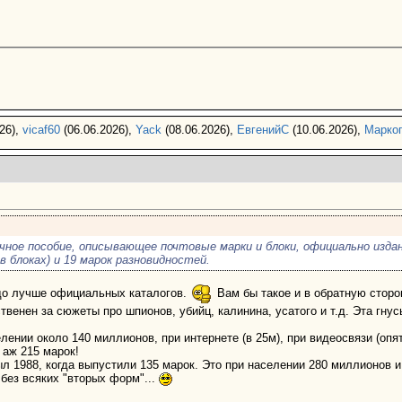
26),
vicaf60
(06.06.2026),
Yack
(08.06.2026),
ЕвгенийС
(10.06.2026),
Марко
ное пособие, описывающее почтовые марки и блоки, официально изданн
в блоках) и 19 марок разновидностей.
до лучше официальных каталогов.
Вам бы такое и в обратную сторо
твенен за сюжеты про шпионов, убийц, калинина, усатого и т.д. Эта гну
елении около 140 миллионов, при интернете (в 25м), при видеосвязи (опя
 аж 215 марок!
л 1988, когда выпустили 135 марок. Это при населении 280 миллионов и
без всяких "вторых форм"...