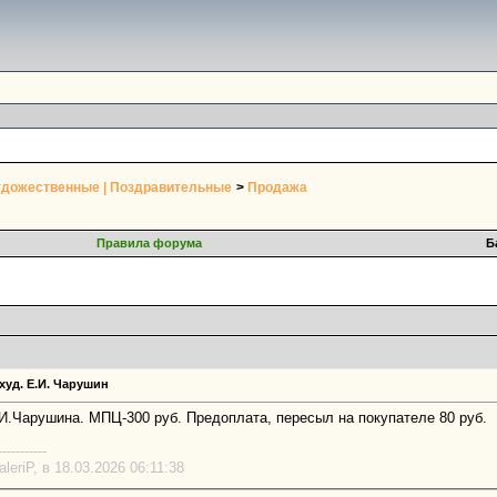
Художественные | Поздравительные
>
Продажа
Правила форума
Б
худ. Е.И. Чарушин
И.Чарушина. МПЦ-300 руб. Предоплата, пересыл на покупателе 80 руб.
-----------
eriP, в 18.03.2026 06:11:38