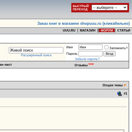
БЫСТРЫЙ
ПЕРЕХОД
Заказ книг в магазине shopuuu.ru (кликабельно)
|
|
|
|
UUU.RU
МАГАЗИН
ФОРУМ
СТАТЬИ
Имя
Запомнить?
Пароль
Расширенный поиск
Забыли пароль?
new
ан-лист
Отзывы
Опции темы
#
1