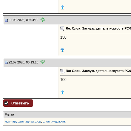
21.06.2026, 09:04:12
Re: Слон, Заслуж. деятель искусств РС
150
22.07.2026, 06:13:15
Re: Слон, Заслуж. деятель искусств РС
100
Метки
е.и.чарушин
,
зди рсфср
,
слон
,
художник