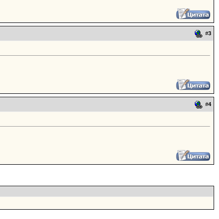
#
3
#
4