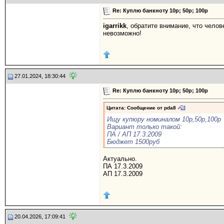
Re: Куплю банкноту 10р; 50р; 100р
igarrikk
, обратите внимание, что чело
невозможно!
27.01.2024, 18:30:44
Re: Куплю банкноту 10р; 50р; 100р
Цитата: Сообщение от
pda8
Ищу купюру номиналом 10р,50р,100р
Вариант только такой:
ПА / АП 17.3.2009
Бюджет 1500руб
Актуально.
ПА 17.3.2009
АП 17.3.2009
20.04.2026, 17:09:41