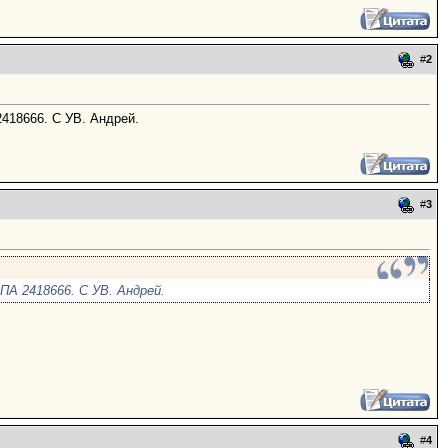
#
2
2418666. С УВ. Андрей.
#
3
ПА 2418666. С УВ. Андрей.
#
4