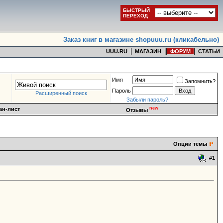
БЫСТРЫЙ
ПЕРЕХОД
Заказ книг в магазине shopuuu.ru (кликабельно)
|
|
|
|
UUU.RU
МАГАЗИН
ФОРУМ
СТАТЬИ
Имя
Запомнить?
Пароль
Расширенный поиск
Забыли пароль?
new
ан-лист
Отзывы
Опции темы
#
1