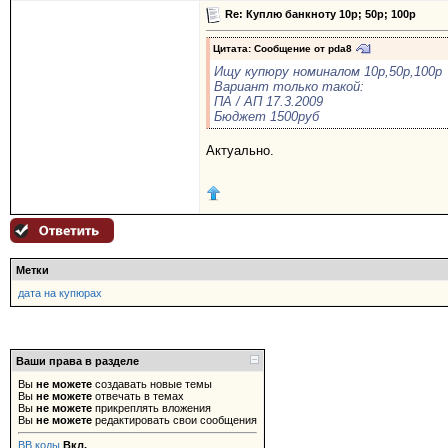
Re: Куплю банкноту 10р; 50р; 100р
Цитата: Сообщение от
pda8
Ищу купюру номиналом 10р,50р,100р
Вариант только такой:
ПА / АП 17.3.2009
Бюджет 1500руб
Актуально.
Метки
дата на купюрах
Ваши права в разделе
Вы
не можете
создавать новые темы
Вы
не можете
отвечать в темах
Вы
не можете
прикреплять вложения
Вы
не можете
редактировать свои сообщения
BB коды
Вкл.