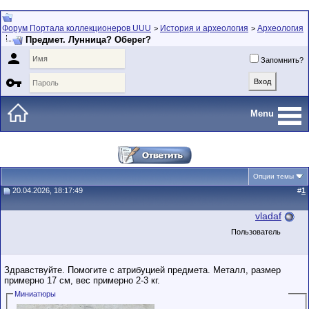
Форум Портала коллекционеров UUU
История и археология
Археология
>
>
Предмет. Лунница? Оберег?

Запомнить?

Menu
Опции темы
20.04.2026, 18:17:49
#
1
vladaf
Пользователь
Здравствуйте. Помогите с атрибуцией предмета. Металл, размер
примерно 17 см, вес примерно 2-3 кг.
Миниатюры