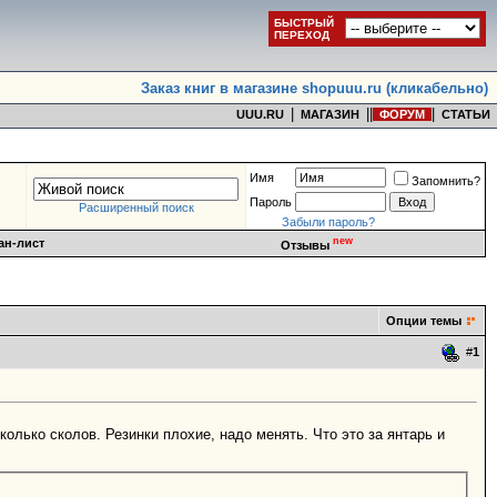
БЫСТРЫЙ
ПЕРЕХОД
Заказ книг в магазине shopuuu.ru (кликабельно)
|
|
|
|
UUU.RU
МАГАЗИН
ФОРУМ
СТАТЬИ
Имя
Запомнить?
Пароль
Расширенный поиск
Забыли пароль?
new
ан-лист
Отзывы
Опции темы
#
1
колько сколов. Резинки плохие, надо менять. Что это за янтарь и