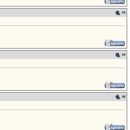
#
3
#
4
#
5