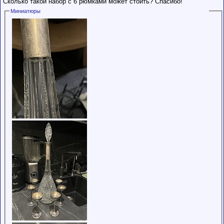
Сколько такой набор с 6 рюмками может стоить? Спасибо!
Сделки с
пользователями,
Миниатюры
обладающими
низким
рейтингом и
стажем,
совершайте с
осторожностью!