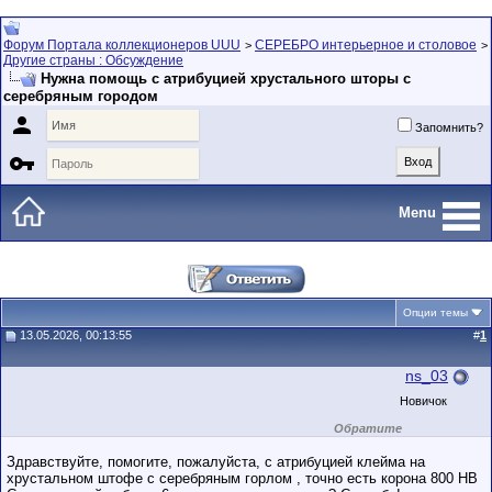
Форум Портала коллекционеров UUU
СЕРЕБРО интерьерное и столовое
>
>
Другие страны : Обсуждение
Нужна помощь с атрибуцией хрустального шторы с
серебряным городом

Запомнить?

Menu
Опции темы
13.05.2026, 00:13:55
#
1
ns_03
Новичок
Обратите
внимание на
маленький стаж
Здравствуйте, помогите, пожалуйста, с атрибуцией клейма на
пользователя на
хрустальном штофе с серебряным горлом , точно есть корона 800 НВ
этом форуме.