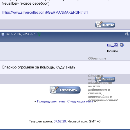
Neusilber- "новое серебро")
https://www.silvercollection.it/GERMANMAKERSH.html
#
3
14.05.2026, 23:36:57
ns_03
Новичок
Обратите
внимание на
маленький стаж
Спасибо огромное за помощь, буду знать
пользователя на
этом форуме.
Сделки с
пользователями,
обладающими
низким
рейтингом и
стажем,
совершайте с
осторожностью!
«
Предыдущая тема
|
Следующая тема
»
Текущее время:
07:52:29
. Часовой пояс GMT +3.