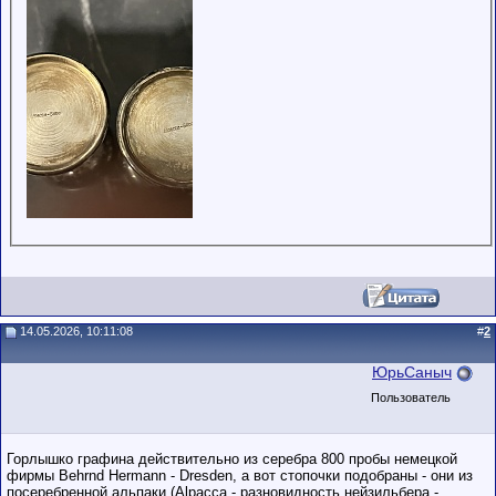
14.05.2026, 10:11:08
#
2
ЮрьСаныч
Пользователь
Горлышко графина действительно из серебра 800 пробы немецкой
фирмы Behrnd Hermann - Dresden, а вот стопочки подобраны - они из
посеребренной альпаки (Alpacca - разновидность нейзильбера -