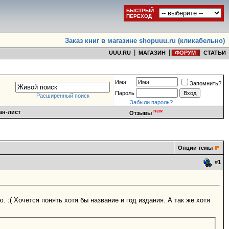
БЫСТРЫЙ
ПЕРЕХОД
Заказ книг в магазине shopuuu.ru (кликабельно)
|
|
|
|
UUU.RU
МАГАЗИН
ФОРУМ
СТАТЬИ
Имя
Запомнить?
Пароль
Расширенный поиск
Забыли пароль?
new
ан-лист
Отзывы
Опции темы
#
1
. :( Хочется понять хотя бы название и год издания. А так же хотя